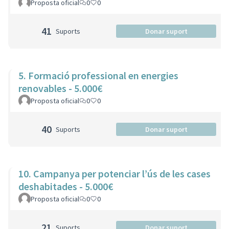
Proposta oficial
0
0
41
Suports
Donar suport
5. Formació professional en energies
renovables - 5.000€
Proposta oficial
0
0
40
Suports
Donar suport
10. Campanya per potenciar l’ús de les cases
deshabitades - 5.000€
Proposta oficial
0
0
21
Suports
Donar suport