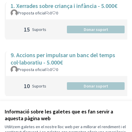
1. Xerrades sobre criança i infància - 5.000€
Proposta oficial
0
0
15
Suports
Donar suport
9. Accions per impulsar un banc del temps
col·laboratiu - 5.000€
Proposta oficial
0
0
10
Suports
Donar suport
Veure totes les propostes retirades
Informació sobre les galetes que es fan servir a
aquesta pàgina web
Utilitzem galetes en el nostre lloc web per a millorar el rendiment i el
Termes i condicions d'ús