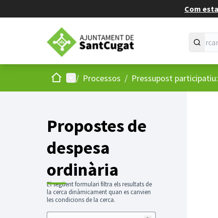
Com estan
Inici
Menú principal
/
Processos
/
Pressupost participatiu
Propostes de
despesa
ordinària
El següent formulari filtra els resultats de
la cerca dinàmicament quan es canvien
les condicions de la cerca.