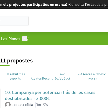
 els projectes participatius en marxa?
-
Consulta l'estat dels pr
Menú d'usuari
: Les Planes
/
11 propostes
Ha rebut més
A-Z
Z-A (ordre alfabètic
suports
Aleatori
Recent
(Alfabètic)
invers)
10. Campanya per potenciar l’ús de les cases
deshabitades - 5.000€
Proposta oficial
0
0