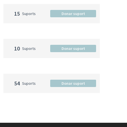
15
Suports
Donar suport
10
Suports
Donar suport
54
Suports
Donar suport