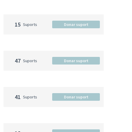
15
Suports
Donar suport
47
Suports
Donar suport
41
Suports
Donar suport