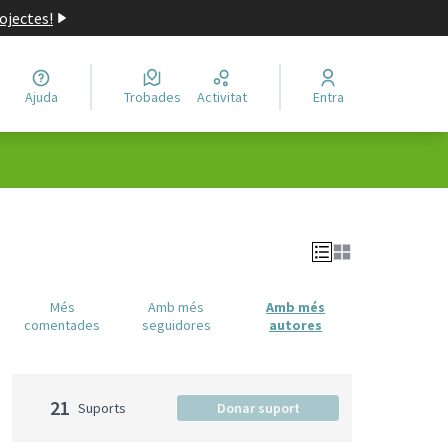
ojectes!
Ajuda
Trobades
Activitat
Entra
Més
Amb més
Amb més
comentades
seguidores
autores
21
Suports
Donar suport