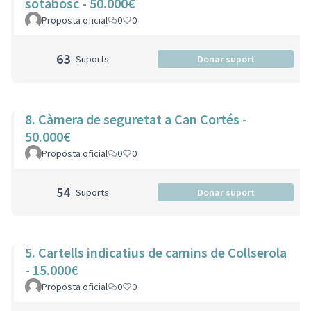
sotabosc - 50.000€
Proposta oficial
0
0
63
Suports
Donar suport
8. Càmera de seguretat a Can Cortés -
50.000€
Proposta oficial
0
0
54
Suports
Donar suport
5. Cartells indicatius de camins de Collserola
- 15.000€
Proposta oficial
0
0