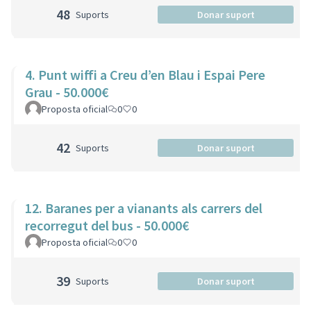
48
Suports
Donar suport
4. Punt wiffi a Creu d’en Blau i Espai Pere
Grau - 50.000€
Proposta oficial
0
0
42
Suports
Donar suport
12. Baranes per a vianants als carrers del
recorregut del bus - 50.000€
Proposta oficial
0
0
39
Suports
Donar suport