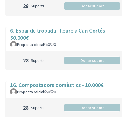
28
Suports
Donar suport
6. Espai de trobada i lleure a Can Cortés -
50.000€
Proposta oficial
0
0
28
Suports
Donar suport
16. Compostadors domèstics - 10.000€
Proposta oficial
0
0
28
Suports
Donar suport