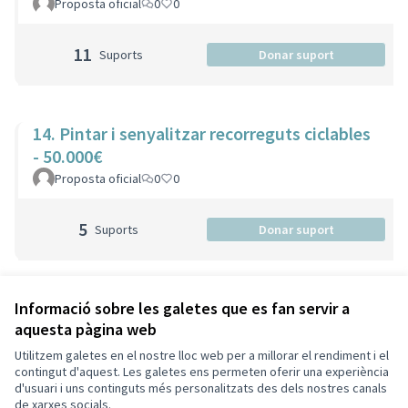
Proposta oficial
0
0
11
Suports
Donar suport
14. Pintar i senyalitzar recorreguts ciclables
- 50.000€
Proposta oficial
0
0
5
Suports
Donar suport
Veure totes les propostes retirades
Informació sobre les galetes que es fan servir a
aquesta pàgina web
Utilitzem galetes en el nostre lloc web per a millorar el rendiment i el
Termes i condicions d'ús
contingut d'aquest. Les galetes ens permeten oferir una experiència
Configuració de les galetes
d'usuari i uns continguts més personalitzats des dels nostres canals
Decidim Sant Cugat a X
Decidim Sant Cugat a Facebook
Decidim Sant Cugat a Instagram
Decidim Sant Cugat a GitHub
de xarxes socials.