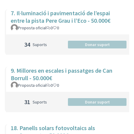
7. Il·luminació i pavimentació de l’espai
entre la pista Pere Grau i l’Eco - 50.000€
Proposta oficial
0
0
34
Suports
Donar suport
9. Millores en escales i passatges de Can
Borrull - 50.000€
Proposta oficial
0
0
31
Suports
Donar suport
18. Panells solars fotovoltaics als