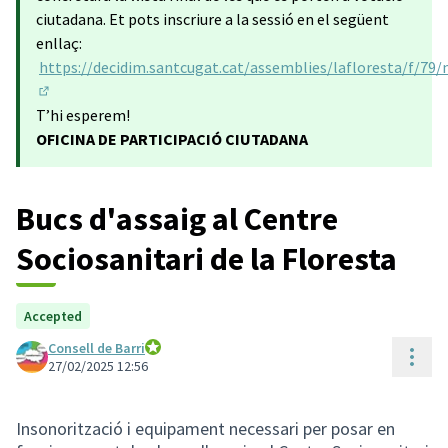
ciutadana. Et pots inscriure a la sessió en el següent
enllaç:
https://decidim.santcugat.cat/assemblies/lafloresta/f/79
(Obrir en una pestanya nova)
T’hi esperem!
OFICINA DE PARTICIPACIÓ CIUTADANA
Bucs d'assaig al Centre
Sociosanitari de la Floresta
Accepted
Consell de Barri
Cont
Consell de Barri
27/02/2025 12:56
Insonorització i equipament necessari per posar en