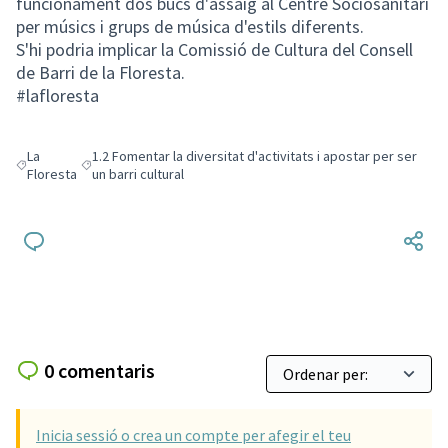
funcionament dos bucs d'assaig al Centre Sociosanitari
per músics i grups de música d'estils diferents.
S'hi podria implicar la Comissió de Cultura del Consell
de Barri de la Floresta.
#lafloresta
La
1.2 Fomentar la diversitat d'activitats i apostar per ser
Resultats en filtrar per: La Floresta
Resultats en filtrar per: 1.2 Fomentar la diversitat d'activitats 
Floresta
un barri cultural
0 comentaris
Inicia sessió o crea un compte per afegir el teu