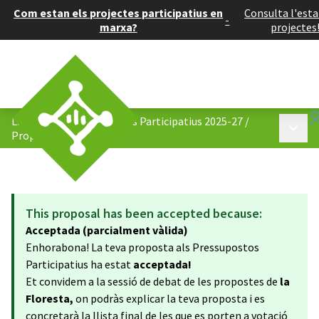
Com estan els projectes participatius en
Consulta l'esta
-
marxa?
projectes
La Floresta: Pressupostos Participatius 2025-27
/
Menú p
Propostes
This proposal has been accepted because:
Acceptada (parcialment vàlida)
Enhorabona! La teva proposta als Pressupostos
Participatius ha estat
acceptada!
Et convidem a la sessió de debat de les propostes de
la
Floresta,
on podràs explicar la teva proposta i es
concretarà la llista final de les que es porten a votació