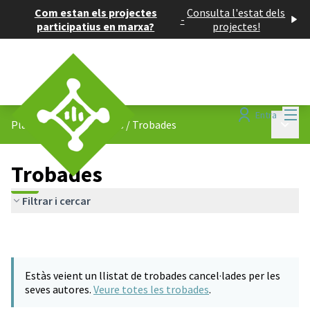
Com estan els projectes
Consulta l'estat dels
-
participatius en marxa?
projectes!
Menú
Entra
Menú p
Pla d&#39;Equipaments
/
Trobades
Trobades
Filtrar i cercar
Estàs veient un llistat de trobades cancel·lades per les
seves autores.
Veure totes les trobades
.