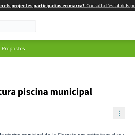
 els projectes participatius en marxa?
-
Consulta l'estat dels pr
ú d'usuari
Propostes
tura piscina municipal
Contr
la piscina municipal de La Floresta per optimitzar el seu