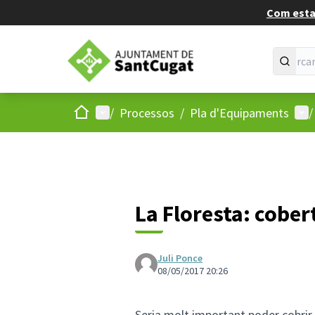
Com estan
Inici
Menú principal
Men
/
Processos
/
Pla d'Equipaments
/
La Floresta: cober
Juli Ponce
08/05/2017 20:26
Seria molt important poder cobrir 