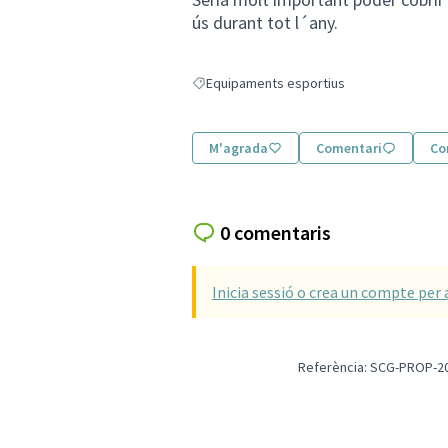
ús durant tot l´any.
Equipaments esportius
Resultats en filtrar per: Equipaments espor
M'agrada
Comentari
Co
0 comentaris
Inicia sessió o crea un compte per 
Referència: SCG-PROP-2