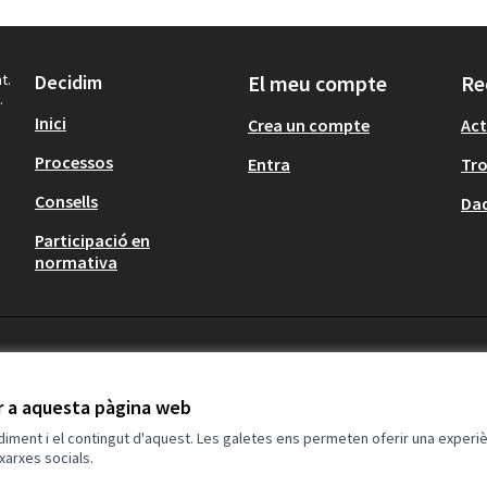
t.
Decidim
El meu compte
Re
.
Inici
Crea un compte
Act
Processos
Entra
Tr
Consells
Dad
Participació en
normativa
ir a aquesta pàgina web
ndiment i el contingut d'aquest. Les galetes ens permeten oferir una experièn
xarxes socials.