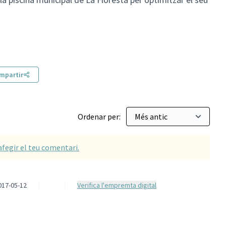
tius
mpartir
Ordenar per:
afegir el teu comentari.
017-05-12
Verifica l'empremta digital