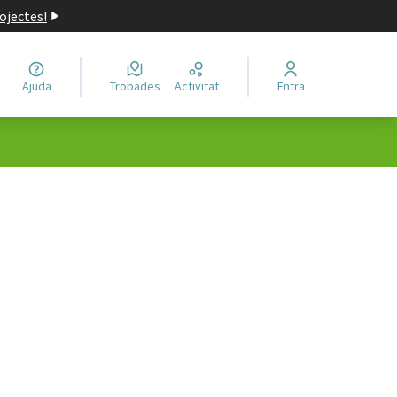
ojectes!
Ajuda
Trobades
Activitat
Entra
ols de recursos