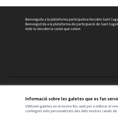
Benvinguda a la plataforma participativa Decidim Sant Cuga
Benvingut/da a la plataforma de participació de Sant Cugat
Amb tu decidim la ciutat que volem.
Termes i condicions d'ús
Configuració de les galetes
Informació sobre les galetes que es fan serv
Utilitzem galetes en el nostre lloc web per a millorar el re
continguts més personalitzats des dels nostres canals de 
(Enllaç extern)
Web creada amb
programari lliure
.