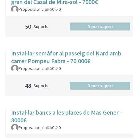
gran del Casal de Mira-sol - 7000€
Proposta oficial
0
0
50
Suports
Donar suport
Instal·lar semàfor al passeig del Nard amb
carrer Pompeu Fabra - 70.000€
Proposta oficial
0
0
48
Suports
Donar suport
Instal·lar bancs a les places de Mas Gener -
8000€
Proposta oficial
0
0