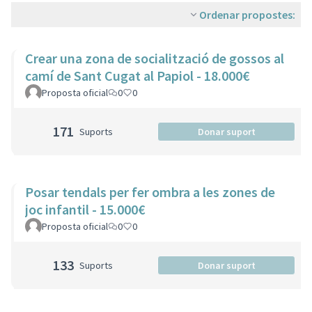
Ordenar propostes:
Crear una zona de socialització de gossos al
camí de Sant Cugat al Papiol - 18.000€
Proposta oficial
0
0
171
Suports
Donar suport
Posar tendals per fer ombra a les zones de
joc infantil - 15.000€
Proposta oficial
0
0
133
Suports
Donar suport