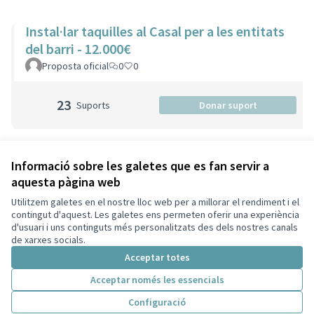
Instal·lar taquilles al Casal per a les entitats
del barri - 12.000€
Proposta oficial
0
0
23
Suports
Donar suport
Veure totes les propostes retirades
Informació sobre les galetes que es fan servir a
aquesta pàgina web
Utilitzem galetes en el nostre lloc web per a millorar el rendiment i el
Termes i condicions d'ús
contingut d'aquest. Les galetes ens permeten oferir una experiència
Configuració de les galetes
d'usuari i uns continguts més personalitzats des dels nostres canals
Decidim Sant Cugat a X
Decidim Sant Cugat a Facebook
Decidim Sant Cugat a Instagram
Decidim Sant Cugat a GitHub
de xarxes socials.
(Enllaç extern)
(Enllaç extern)
(Enllaç extern)
(Enllaç extern)
Acceptar totes
Acceptar només les essencials
Amb llicènc
(Enllaç exte
Configuració
(Enllaç extern)
Web creada amb
programari lliure
.