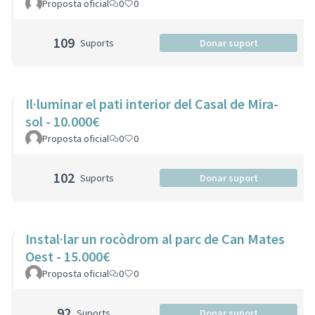
Proposta oficial
0
0
109
Suports
Donar suport
Il·luminar el pati interior del Casal de Mira-
sol - 10.000€
Proposta oficial
0
0
102
Suports
Donar suport
Instal·lar un rocòdrom al parc de Can Mates
Oest - 15.000€
Proposta oficial
0
0
92
Suports
Donar suport