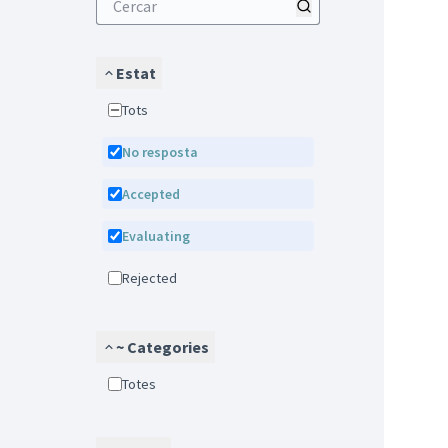
Estat
Tots
No resposta
Accepted
Evaluating
Rejected
~ Categories
Totes