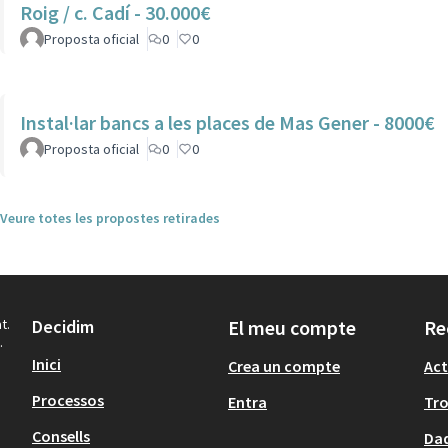
Roig / c. Cadí - 30.000€
Proposta oficial
0
0
Instal·lar bancs a les places de Mas Gener - 8000€
Proposta oficial
0
0
Veure totes les propostes retirades
t.
Decidim
El meu compte
Re
.
Inici
Crea un compte
Act
Processos
Entra
Tr
Consells
Dad