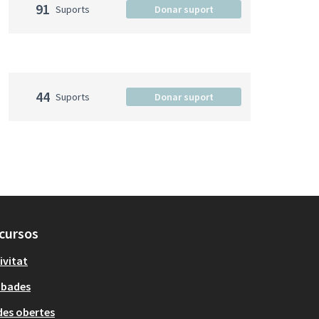
91
Suports
Donar suport
44
Suports
Donar suport
cursos
ivitat
obades
es obertes