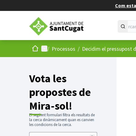
Com estan
Inici
Menú principal
/
Processos
/
Decidim el pressupost d
Vota les
propostes de
Mira-sol!
El següent formulari filtra els resultats de
la cerca dinàmicament quan es canvien
les condicions de la cerca.