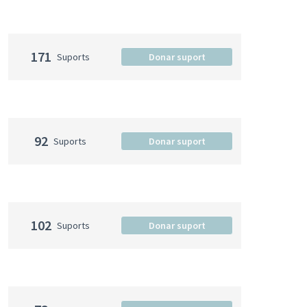
171
Suports
Donar suport
92
Suports
Donar suport
102
Suports
Donar suport