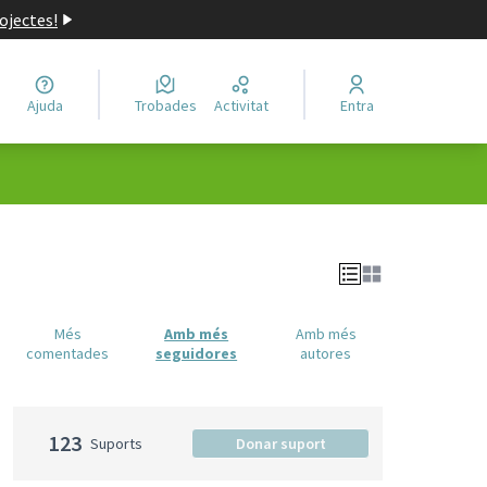
ojectes!
Ajuda
Trobades
Activitat
Entra
Més
Amb més
Amb més
comentades
seguidores
autores
123
Suports
Donar suport