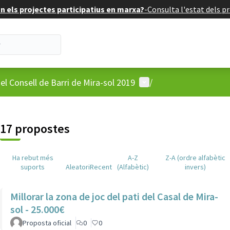
 els projectes participatius en marxa?
-
Consulta l'estat dels pr
Menú d'usuari
el Consell de Barri de Mira-sol 2019
/
17 propostes
Ha rebut més
A-Z
Z-A (ordre alfabètic
suports
Aleatori
Recent
(Alfabètic)
invers)
Millorar la zona de joc del pati del Casal de Mira-
sol - 25.000€
Proposta oficial
0
0