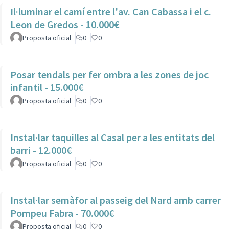
Il·luminar el camí entre l'av. Can Cabassa i el c.
Leon de Gredos - 10.000€
Proposta oficial
0
0
Posar tendals per fer ombra a les zones de joc
infantil - 15.000€
Proposta oficial
0
0
Instal·lar taquilles al Casal per a les entitats del
barri - 12.000€
Proposta oficial
0
0
Instal·lar semàfor al passeig del Nard amb carrer
Pompeu Fabra - 70.000€
Proposta oficial
0
0