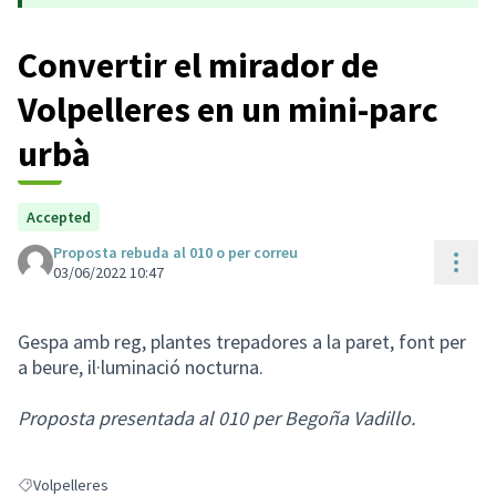
Convertir el mirador de
Volpelleres en un mini-parc
urbà
Accepted
Proposta rebuda al 010 o per correu
Cont
03/06/2022 10:47
Gespa amb reg, plantes trepadores a la paret, font per
a beure, il·luminació nocturna.
Proposta presentada al 010 per Begoña Vadillo.
Volpelleres
Resultats en filtrar per: Volpelleres