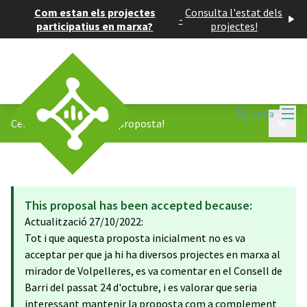
Com estan els projectes
Consulta l'estat dels
-
participatius en marxa?
projectes!
Menú
Entra
Menú p
Centre Oest
/
Tinc una proposta!
This proposal has been accepted because:
Actualització 27/10/2022:
Tot i que aquesta proposta inicialment no es va
acceptar per que ja hi ha diversos projectes en marxa al
mirador de Volpelleres, es va comentar en el Consell de
Barri del passat 24 d'octubre, i es valorar que seria
interessant mantenir la proposta com a complement