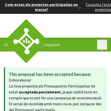
Com estan els projectes participatius en
Consulta l'esta
-
marxa?
projectes
Menú p
Centre Oest
/
Tinc una proposta!
This proposal has been accepted because:
Enhorabona!
La teva proposta als Pressupostos Participatius ha
estat
acceptada parcialment
, ja que caldrà tenir en
compte que es pot fer una campanya de conscienciació.
El servei de recollida amb moto no es pot instaurar des
del Pressupost participatiu.