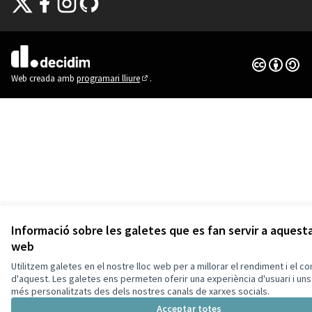
(Enllaç extern)
(Enllaç extern)
(Enllaç extern)
(Enllaç extern)
Amb llicènc
(Enllaç exte
(Enllaç extern)
Web creada amb
programari lliure
.
(Enllaç extern)
Informació sobre les galetes que es fan servir a aquest
web
Utilitzem galetes en el nostre lloc web per a millorar el rendiment i el co
d'aquest. Les galetes ens permeten oferir una experiència d'usuari i uns
més personalitzats des dels nostres canals de xarxes socials.
Acceptar totes