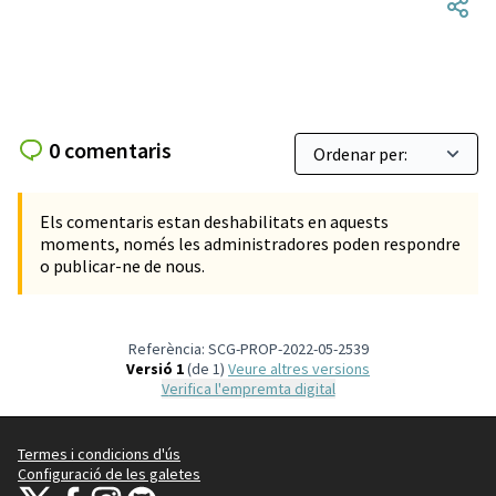
0 comentaris
Els comentaris estan deshabilitats en aquests
moments, només les administradores poden respondre
o publicar-ne de nous.
Referència: SCG-PROP-2022-05-2539
Versió 1
(de 1)
veure altres versions
Verifica l'empremta digital
Termes i condicions d'ús
Configuració de les galetes
Decidim Sant Cugat a X
Decidim Sant Cugat a Facebook
Decidim Sant Cugat a Instagram
Decidim Sant Cugat a GitHub