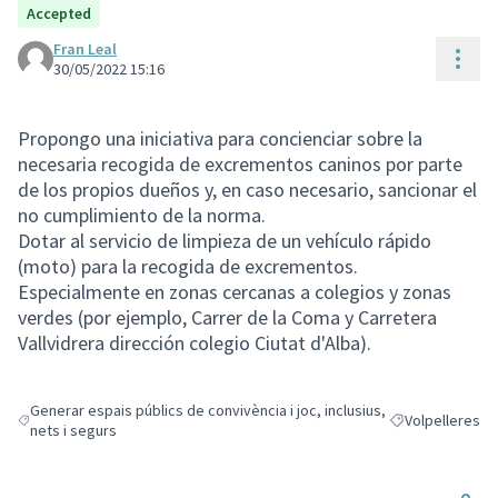
Accepted
Fran Leal
Cont
30/05/2022 15:16
Propongo una iniciativa para concienciar sobre la
necesaria recogida de excrementos caninos por parte
de los propios dueños y, en caso necesario, sancionar el
no cumplimiento de la norma.
Dotar al servicio de limpieza de un vehículo rápido
(moto) para la recogida de excrementos.
Especialmente en zonas cercanas a colegios y zonas
verdes (por ejemplo, Carrer de la Coma y Carretera
Vallvidrera dirección colegio Ciutat d'Alba).
Generar espais públics de convivència i joc, inclusius,
Volpelleres
Resultats en filtrar per: Generar espais públics de convivència i joc, incl
Resultats en filt
nets i segurs