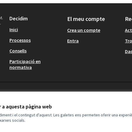
t.
Decidim
El meu compte
Re
.
Inici
Crea un compte
Act
Processos
Entra
Tr
Consells
Dad
Participació en
normativa
ir a aquesta pàgina web
ndiment i el contingut d'aquest. Les galetes ens permeten oferir una experièn
xarxes socials.