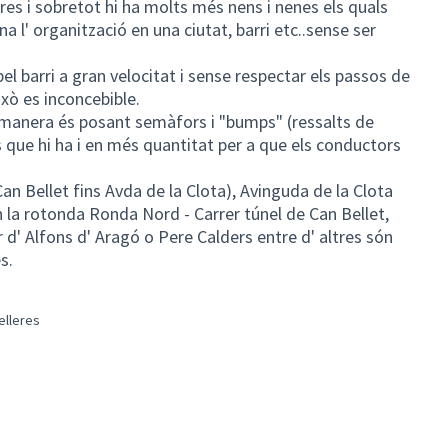
es i sobretot hi ha molts més nens i nenes els quals
 l' organització en una ciutat, barri etc..sense ser
el barri a gran velocitat i sense respectar els passos de
ixò es inconcebible.
manera és posant semàfors i "bumps" (ressalts de
 que hi ha i en més quantitat per a que els conductors
an Bellet fins Avda de la Clota), Avinguda de la Clota
n la rotonda Ronda Nord - Carrer túnel de Can Bellet,
d' Alfons d' Aragó o Pere Calders entre d' altres són
s.
elleres
ments del barri
ts en filtrar per: Volpelleres