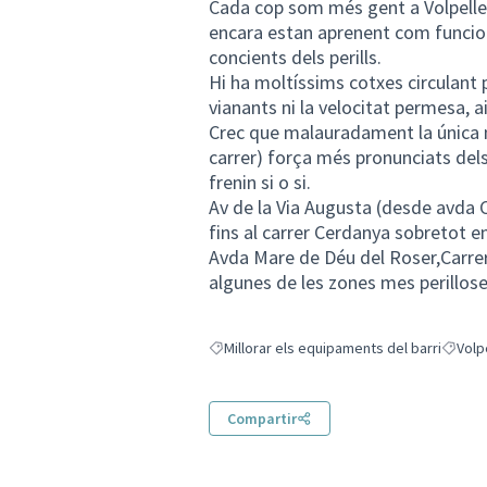
Cada cop som més gent a Volpeller
encara estan aprenent com funciona
concients dels perills.
Hi ha moltíssims cotxes circulant p
vianants ni la velocitat permesa, a
Crec que malauradament la única 
carrer) força més pronunciats dels
frenin si o si.
Av de la Via Augusta (desde avda C
fins al carrer Cerdanya sobretot e
Avda Mare de Déu del Roser,Carrer 
algunes de les zones mes perillose
Millorar els equipaments del barri
Volp
Resultats en filtrar per: Millorar els equipa
Resulta
Compartir