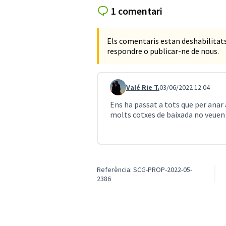
1 comentari
Els comentaris estan deshabilita
respondre o publicar-ne de nous.
Valé Rie T.
03/06/2022 12:04
Comentari 1473
Ens ha passat a tots que per anar a
molts cotxes de baixada no veuen 
Referència: SCG-PROP-2022-05-
2386