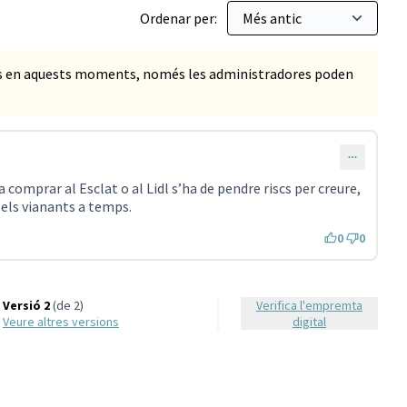
Ordenar per:
ts en aquests moments, només les administradores poden
 comprar al Esclat o al Lidl s’ha de pendre riscs per creure,
els vianants a temps.
0
0
Versió 2
(de 2)
Verifica l'empremta
veure altres versions
digital