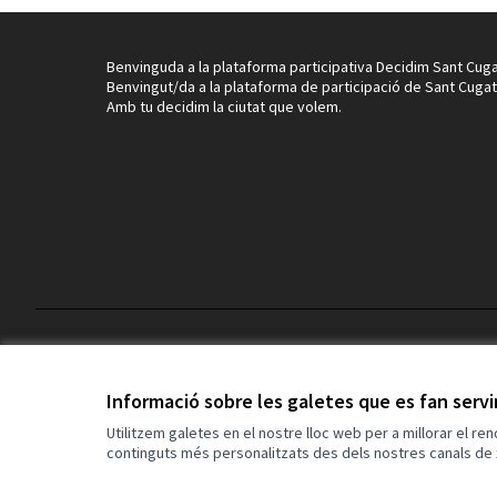
Benvinguda a la plataforma participativa Decidim Sant Cuga
Benvingut/da a la plataforma de participació de Sant Cugat
Amb tu decidim la ciutat que volem.
Termes i condicions d'ús
Configuració de les galetes
Informació sobre les galetes que es fan serv
Utilitzem galetes en el nostre lloc web per a millorar el re
continguts més personalitzats des dels nostres canals de 
(Enllaç extern)
Web creada amb
programari lliure
.
(Enllaç extern)