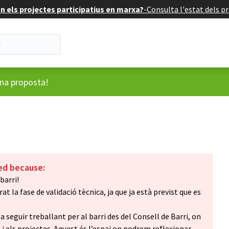
 els projectes participatius en marxa?
-
Consulta l'estat dels pr
ari
una proposta!
ed because:
barri!
t la fase de validació tècnica, ja que ja està previst que es
seguir treballant per al barri des del Consell de Barri, on
i els projectes. Aquest és l’espai on podrem reflexionar