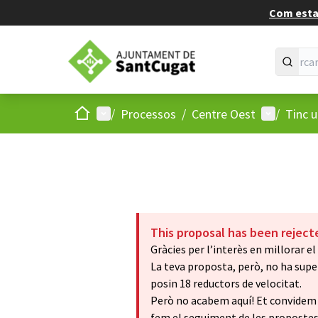
Com estan
Inici
Menú principal
Menú d'usu
/
Processos
/
Centre Oest
/
Tinc 
This proposal has been reject
Gràcies per l’interès en millorar el 
La teva proposta, però, no ha supera
posin 18 reductors de velocitat.
Però no acabem aquí! Et convidem a 
fem el seguiment de les propostes 