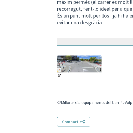
màxim permès (el carrer es molt ll
recorregut, fent-lo ideal per a que
És un punt molt perillós i ja hi ha
evitar una desgràcia.
(Enllaç extern)
Millorar els equipaments del barri
Volp
Resultats en filtrar per: Millorar els equipa
Resulta
Compartir