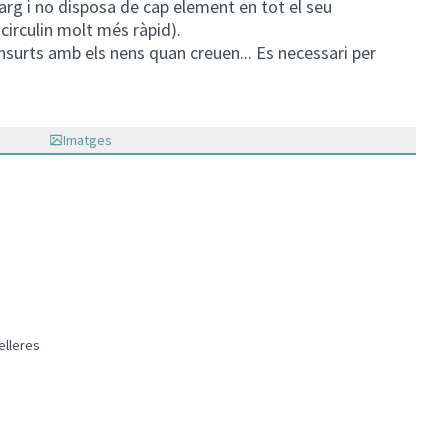
arg i no disposa de cap element en tot el seu
 circulin molt més ràpid).
 ensurts amb els nens quan creuen... Es necessari per
Imatges
elleres
ments del barri
ts en filtrar per: Volpelleres