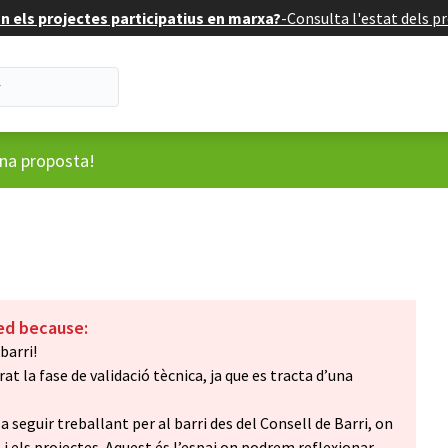
 els projectes participatius en marxa?
-
Consulta l'estat dels pr
ari
una proposta!
ed because:
barri!
t la fase de validació tècnica, ja que es tracta d’una
seguir treballant per al barri des del Consell de Barri, on
i els projectes. Aquest és l’espai on podrem reflexionar