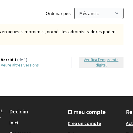
Ordenar per:
ts en aquests moments, només les administradores poden
Versió 1
(de 1)
Verifica l'empremta
veure altres versions
digital
t.
Decidim
El meu compte
Re
.
Inici
Crea un compte
Act