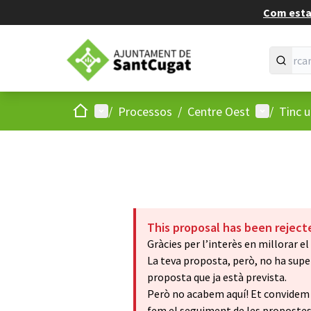
Com estan
Inici
Menú principal
Menú d'usu
/
Processos
/
Centre Oest
/
Tinc 
This proposal has been reject
Gràcies per l’interès en millorar el 
La teva proposta, però, no ha supera
proposta que ja està prevista.
Però no acabem aquí! Et convidem a 
fem el seguiment de les propostes 