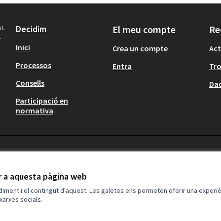
t.
Decidim
El meu compte
Re
.
Inici
Crea un compte
Act
Processos
Entra
Tr
Consells
Dad
Participació en
normativa
ir a aquesta pàgina web
ndiment i el contingut d'aquest. Les galetes ens permeten oferir una experièn
xarxes socials.