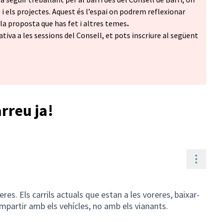
i els projectes. Aquest és l’espai on podrem reflexionar
a proposta que has fet i altres temes
.
ativa a les sessions del Consell, et pots inscriure al següent
arreu ja!
Contr
lleres. Els carrils actuals que estan a les voreres, baixar-
ompartir amb els vehícles, no amb els vianants.