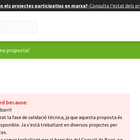
 els projectes participatius en marxa?
-
Consulta l'estat dels pr
ari
una proposta!
ed because:
barri!
at la fase de validació tècnica, ja que aquesta proposta és
isponible. Ja s'està treballant en diversos projectes per
tes.
seguir treballant per al barri des del Consell de Barri, on