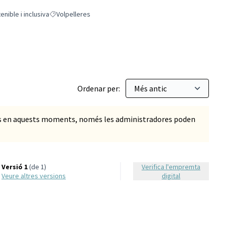
enible i inclusiva
Volpelleres
litat accessible, sostenible i inclusiva
Resultats en filtrar per: Volpelleres
Ordenar per:
ts en aquests moments, només les administradores poden
Versió 1
(de 1)
Verifica l'empremta
veure altres versions
digital