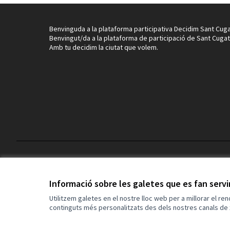
Benvinguda a la plataforma participativa Decidim Sant Cuga
Benvingut/da a la plataforma de participació de Sant Cugat
Amb tu decidim la ciutat que volem.
Termes i condicions d'ús
Configuració de les galetes
Informació sobre les galetes que es fan serv
Utilitzem galetes en el nostre lloc web per a millorar el re
continguts més personalitzats des dels nostres canals de 
(Enllaç extern)
Web creada amb
programari lliure
.
(Enllaç extern)