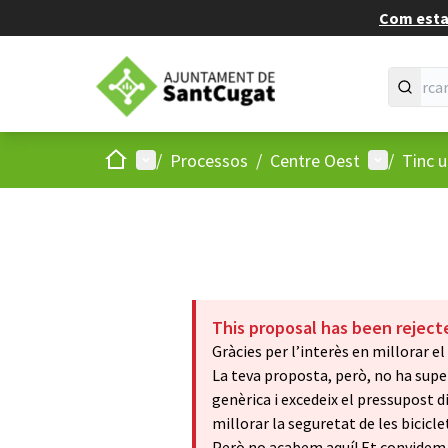
Com estan
Inici
Menú principal
Menú d'usu
/
Processos
/
Centre Oest
/
Tinc 
This proposal has been reject
Gràcies per l’interès en millorar el 
La teva proposta, però, no ha super
genèrica i excedeix el pressupost d
millorar la seguretat de les bicicle
Però no acabem aquí! Et convidem a 