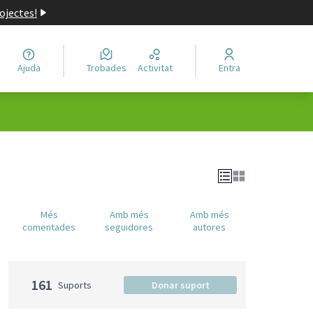
ojectes!
Ajuda
Trobades
Activitat
Entra
Més
Amb més
Amb més
comentades
seguidores
autores
161
Suports
Donar suport