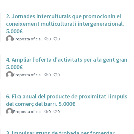
2. Jornades interculturals que promocionin el
coneixement multicultural i intergeneracional.
5.000€
Proposta oficial
0
0
4. Ampliar l’oferta d'activitats per a la gent gran.
5.000€
Proposta oficial
0
0
6. Fira anual del producte de proximitat i impuls
del comerç del barri. 5.000€
Proposta oficial
0
0
3. Impulsar grups de trobada per fomentar