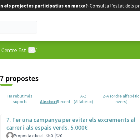
 els projectes participatius en marxa?
-
Consulta l'estat dels pr
Menú d'usuari
: Centre Est
/
7 propostes
Ha rebut més
A-Z
Z-A (ordre alfabètic
suports
Aleatori
Recent
(Alfabètic)
invers)
7. Fer una campanya per evitar els excrements al
carrer i als espais verds. 5.000€
Proposta oficial
0
0