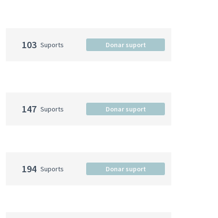
103
Suports
Donar suport
147
Suports
Donar suport
194
Suports
Donar suport