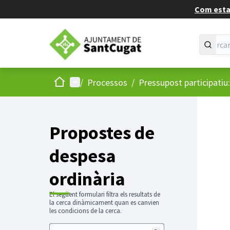
Com estan
Inici
Menú principal
/
Processos
/
Pressupost participatiu
Propostes de
despesa
ordinària
El següent formulari filtra els resultats de
la cerca dinàmicament quan es canvien
les condicions de la cerca.