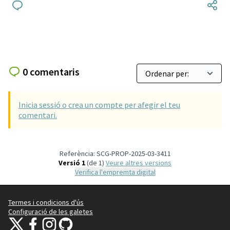
0 comentaris
Inicia sessió o crea un compte per afegir el teu
comentari.
Referència: SCG-PROP-2025-03-3411
Versió 1
(de 1)
veure altres versions
Verifica l'empremta digital
Termes i condicions d'ús
Configuració de les galetes
Decidim Sant Cugat a X
Decidim Sant Cugat a Facebook
Decidim Sant Cugat a Instagram
Decidim Sant Cugat a GitHub