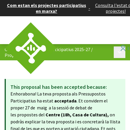
Com estan els projectes participatius
Consulta l'estat 
-
en marxa?
projectes!
Centre: Pressupostos Participatius 2025-27
/
Menú p
Propostes
This proposal has been accepted because:
Enhorabona! La teva proposta als Pressupostos
Participatius ha estat
acceptada
. Et convidem el
proper 27 de maig a la sessió de debat de
les propostes del
Centre (18h, Casa de Cultura),
on
podràs explicar la teva proposta i es concretarà la llista
final de les que es porten a votació ciutadana. Et pots