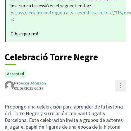
inscriure a la sessió en el següent enllaç:
https://decidim.santcugat.cat/assemblies/centre/f/315/me
(Obrir en una pestanya nova)
T’hi esperem!
Celebració Torre Negre
Accepted
Rebecca Johnson
Cont
09/03/2025 00:27
Propongo una celebración para aprender de la historia
del Torre Negre y su relación con Sant Cugat y
Barcelona. Esta celebración invita a grupos de actores
a jugar el papel de figuras de una época de la historia