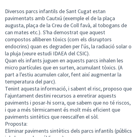
Diversos parcs infantils de Sant Cugat estan
pavimentats amb Cautxú (exemple el de la plaça
augusta, plaça de la Creu de Coll favà, al tobogans de
can mates etc.). S'ha demostrat que aquest
compostos alliberen tòxics (com els disruptors
endocrins) quan es degraden per l'ús, la radiació solar o
la pluja (veure estudi IDAEA del CSIC).
Quan els infants juguen en aquests parcs inhalen les
micro partícules que en surten, acumulant tòxics. (A
part a l'estiu acumulen calor, fent així augmentar la
temperatura del parc).
Tenint aquesta informació, i sabent el risc, proposo que
l'ajuntament destini recursos a enretirar aquests
paviments i posar-hi sorra, que sabem que no té riscos,
i que a més tèrmicament és molt més eficient que
paviments sintètics que reescalfen el sòl.
Proposta:
Eliminar paviments sintètics dels parcs infantils (públics