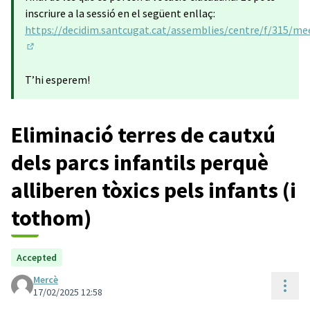
inscriure a la sessió en el següent enllaç:
https://decidim.santcugat.cat/assemblies/centre/f/315/me
(Obrir en una pestanya nova)
T’hi esperem!
Eliminació terres de cautxú
dels parcs infantils perquè
alliberen tòxics pels infants (i
tothom)
Accepted
Mercè
Cont
17/02/2025 12:58