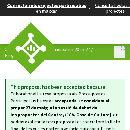
Com estan els projectes participatius
Consulta l'estat 
-
en marxa?
projectes!
Centre: Pressupostos Participatius 2025-27
/
Menú p
Propostes
This proposal has been accepted because:
Enhorabona! La teva proposta als Pressupostos
Participatius ha estat
acceptada
.
Et convidem el
proper 27 de maig a la sessió de debat de
les propostes del Centre, (18h, Casa de Cultura)
on
podràs explicar la teva proposta i es concretarà la llista
final de les que es porten a votació ciutadana. Et pots