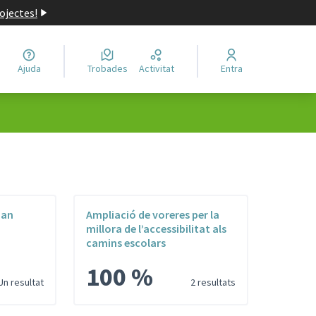
ojectes!
Ajuda
Trobades
Activitat
Entra
oan
Ampliació de voreres per la
millora de l’accessibilitat als
camins escolars
100 %
Un resultat
2 resultats