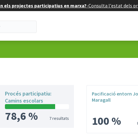
 els projectes participatius en marxa?
-
Consulta l'estat dels pr
'usuari
Procés participatiu:
Pacificació entorn J
Maragall
Camins escolars
78,6 %
100 %
7 resultats