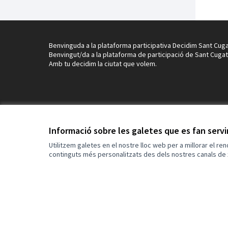
Benvinguda a la plataforma participativa Decidim Sant Cuga
Benvingut/da a la plataforma de participació de Sant Cugat
Amb tu decidim la ciutat que volem.
Informació sobre les galetes que es fan serv
Utilitzem galetes en el nostre lloc web per a millorar el re
continguts més personalitzats des dels nostres canals de 
Termes i condicions d'ús
Configuració de les galetes