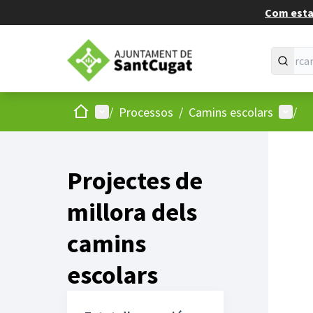
Com estan
Inici
Menú principal
Menú d
/
Processos
/
Camins escolars
/
Projectes de
millora dels
camins
escolars