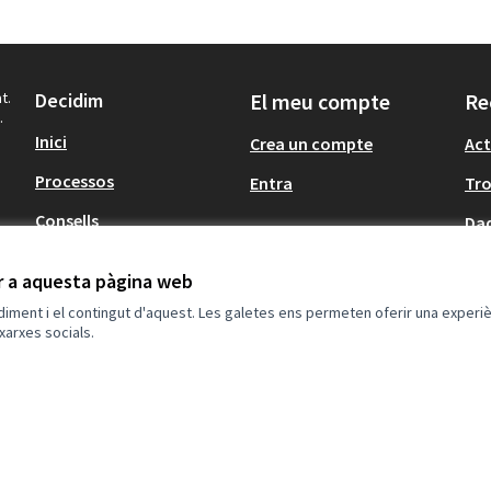
t.
Decidim
El meu compte
Re
.
Inici
Crea un compte
Act
Processos
Entra
Tr
Consells
Dad
Participació en
ir a aquesta pàgina web
normativa
ndiment i el contingut d'aquest. Les galetes ens permeten oferir una experièn
xarxes socials.