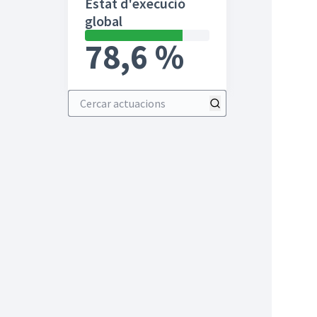
Estat d'execució
global
78,6 %
Cercar actuacions