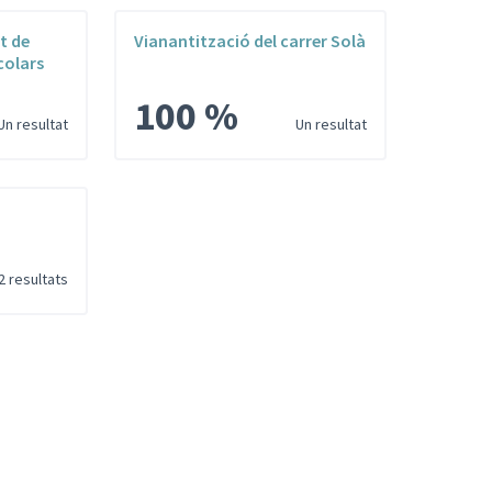
t de
Vianantització del carrer Solà
colars
100 %
Un resultat
Un resultat
2 resultats