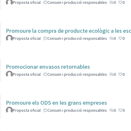
Proposta oficial
Consum i producció responsables
0
0
Promoure la compra de producte ecològic a les es
Proposta oficial
Consum i producció responsables
0
0
Promocionar envasos retornables
Proposta oficial
Consum i producció responsables
0
0
Promoure els ODS en les grans empreses
Proposta oficial
Consum i producció responsables
0
0