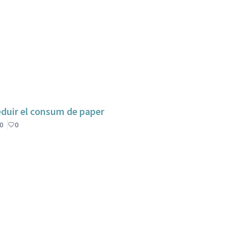
reduir el consum de paper
0
0