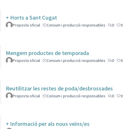
+ Horts a Sant Cugat
Proposta oficial
Consum i producció responsables
0
0
Mengem productes de temporada
Proposta oficial
Consum i producció responsables
0
0
Reutilitzar les restes de poda/desbrossades
Proposta oficial
Consum i producció responsables
0
0
+ Informació per als nous veïns/es