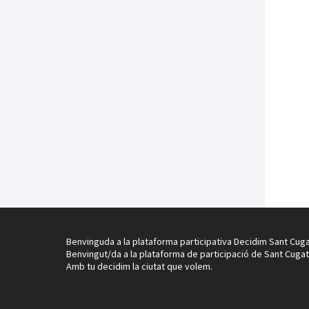
Benvinguda a la plataforma participativa Decidim Sant Cuga
Benvingut/da a la plataforma de participació de Sant Cugat
Amb tu decidim la ciutat que volem.