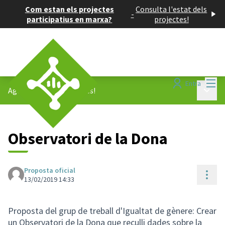
Com estan els projectes
Consulta l'estat dels
-
participatius en marxa?
projectes!
Menú
Entra
Menú p
Agenda 2030
/
Propostes!
Observatori de la Dona
Proposta oficial
Cont
13/02/2019 14:33
Proposta del grup de treball d'Igualtat de gènere: Crear
un Observatori de la Dona que reculli dades sobre la