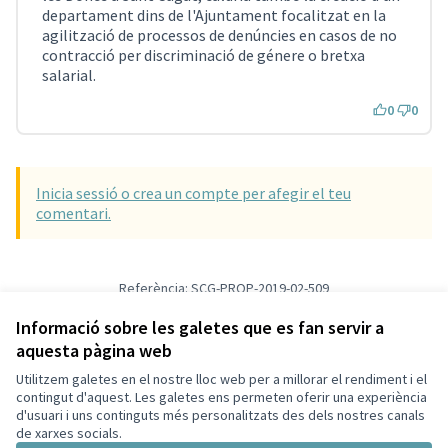
departament dins de l'Ajuntament focalitzat en la
agilització de processos de denúncies en casos de no
contracció per discriminació de génere o bretxa
salarial.
0
0
Inicia sessió o crea un compte per afegir el teu
comentari.
Referència: SCG-PROP-2019-02-509
Versió 1
(de 1)
veure altres versions
Verifica l'empremta digital
Informació sobre les galetes que es fan servir a
aquesta pàgina web
Utilitzem galetes en el nostre lloc web per a millorar el rendiment i el
Termes i condicions d'ús
contingut d'aquest. Les galetes ens permeten oferir una experiència
Configuració de les galetes
d'usuari i uns continguts més personalitzats des dels nostres canals
Decidim Sant Cugat a X
Decidim Sant Cugat a Facebook
Decidim Sant Cugat a Instagram
Decidim Sant Cugat a GitHub
de xarxes socials.