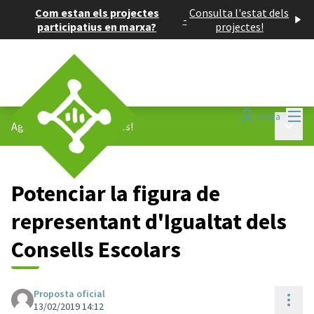
Com estan els projectes
Consulta l'estat dels
-
participatius en marxa?
projectes!
Menú
Entra
Menú p
Agenda 2030
/
Propostes!
Potenciar la figura de
representant d'Igualtat dels
Consells Escolars
Proposta oficial
Cont
13/02/2019 14:12