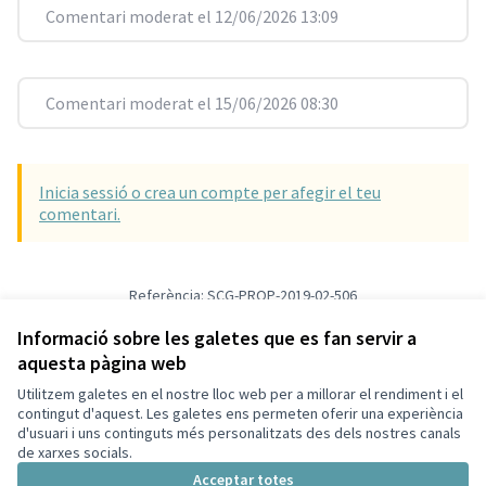
Comentari moderat el 12/06/2026 13:09
Comentari moderat el 15/06/2026 08:30
Inicia sessió o crea un compte per afegir el teu
comentari.
Referència: SCG-PROP-2019-02-506
Versió 1
(de 1)
veure altres versions
Verifica l'empremta digital
Informació sobre les galetes que es fan servir a
aquesta pàgina web
Utilitzem galetes en el nostre lloc web per a millorar el rendiment i el
Termes i condicions d'ús
contingut d'aquest. Les galetes ens permeten oferir una experiència
Configuració de les galetes
d'usuari i uns continguts més personalitzats des dels nostres canals
Decidim Sant Cugat a X
Decidim Sant Cugat a Facebook
Decidim Sant Cugat a Instagram
Decidim Sant Cugat a GitHub
de xarxes socials.
(Enllaç extern)
(Enllaç extern)
(Enllaç extern)
(Enllaç extern)
Acceptar totes