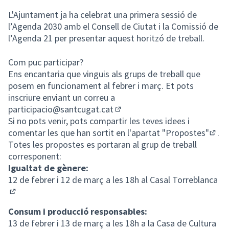
L'Ajuntament ja ha celebrat una primera sessió de
l’Agenda 2030 amb el Consell de Ciutat i la Comissió de
l’Agenda 21 per presentar aquest horitzó de treball.
Com puc participar?
Ens encantaria que vinguis als grups de treball que
posem en funcionament al febrer i març. Et pots
inscriure enviant un correu a
participacio@santcugat.cat
(Obrir en una pestanya nova)
Si no pots venir, pots compartir les teves idees i
comentar les que han sortit en l'apartat
"Propostes"
.
(Obri
Totes les propostes es portaran al grup de treball
corresponent:
Igualtat de gènere:
12 de febrer i 12 de març a les 18h al Casal Torreblanca
(Obrir en una pestanya nova)
Consum i producció responsables:
13 de febrer i 13 de març a les 18h a la Casa de Cultura