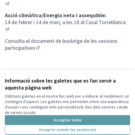
(Obrir en una pestanya nova)
Acció climàtica/Energia neta i assequible:
14 de febrer i 14 de març a les 18 al Casal Torreblanca
(Obrir en una pestanya nova)
Consulta el
document de buidatge de les sessions
participatives
(Obrir en una pestanya nova)
Informació sobre les galetes que es fan servir a
aquesta pàgina web
Utilitzem galetes en el nostre lloc web per a millorar el rendiment i el
Termes i condicions d'ús
contingut d'aquest. Les galetes ens permeten oferir una experiència
Configuració de les galetes
d'usuari i uns continguts més personalitzats des dels nostres canals
Decidim Sant Cugat a X
Decidim Sant Cugat a Facebook
Decidim Sant Cugat a Instagram
Decidim Sant Cugat a GitHub
de xarxes socials.
(Enllaç extern)
(Enllaç extern)
(Enllaç extern)
(Enllaç extern)
Acceptar totes
Acceptar només les essencials