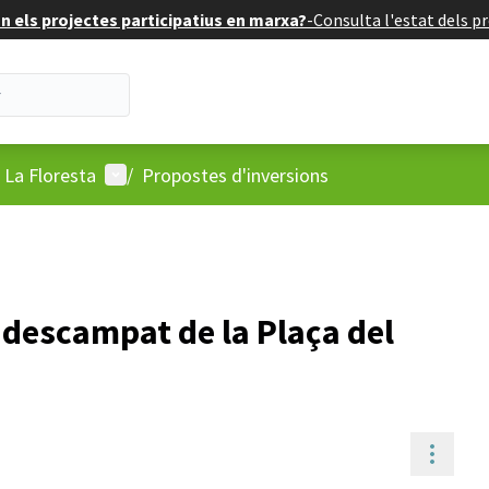
 els projectes participatius en marxa?
-
Consulta l'estat dels pr
Menú d'usuari
 La Floresta
/
Propostes d'inversions
 descampat de la Plaça del
Contr