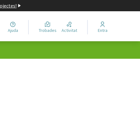
ojectes!
Ajuda
Trobades
Activitat
Entra
ols de recursos