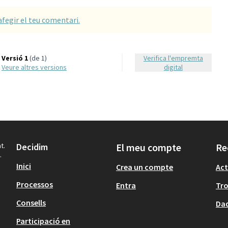
afegir el teu comentari.
Versió 1
(de 1)
Verifica l'empremta
veure altres versions
digital
t.
Decidim
El meu compte
Re
.
Inici
Crea un compte
Act
Processos
Entra
Tr
Consells
Dad
Participació en