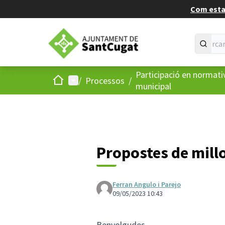
Com estan
Participació en normati
Inici
Menú principal
/
Processos
/
municipal
Propostes de mill
Ferran Angulo i Parejo
09/05/2023 10:43
Benvolgudes,