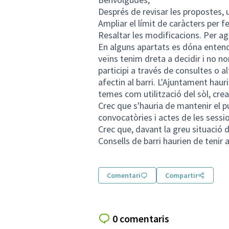
Després de revisar les propostes, 
Ampliar el límit de caràcters per f
Resaltar les modificacions. Per ag
En alguns apartats es dóna enten
veïns tenim dreta a decidir i no 
participi a través de consultes o a
afectin al barri. L'Ajuntament haur
temes com utilització del sòl, cre
Crec que s'hauria de mantenir el pu
convocatòries i actes de les sessi
Crec que, davant la greu situació de
Consells de barri haurien de tenir a
Comentari
Compartir
0 comentaris