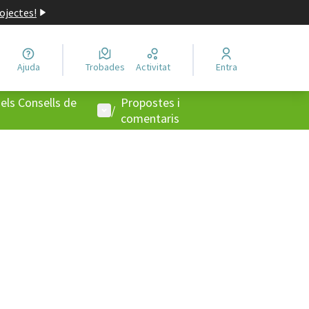
ojectes!
Ajuda
Trobades
Activitat
Entra
els Consells de
Propostes i
Menú d'usuari
/
comentaris
ols de recursos