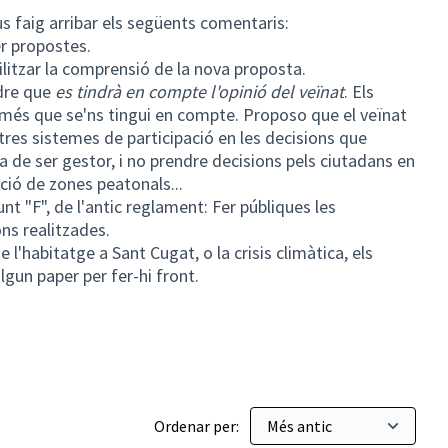
us faig arribar els següents comentaris:
er propostes.
ilitzar la comprensió de la nova proposta.
dre que
es tindrà en compte l'opinió del veïnat
. Els
només que se'ns tingui en compte. Proposo que el veïnat
ltres sistemes de participació en les decisions que
ia de ser gestor, i no prendre decisions pels ciutadans en
ació de zones peatonals...
nt "F", de l'antic reglament: Fer públiques les
ons realitzades.
 l'habitatge a Sant Cugat, o la crisis climàtica, els
lgun paper per fer-hi front.
Ordenar per: