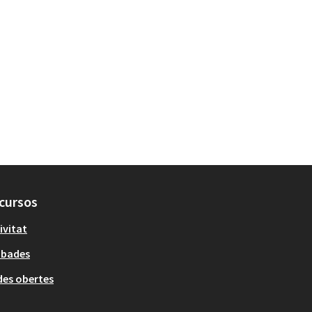
cursos
ivitat
obades
es obertes