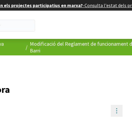
 els projectes participatius en marxa?
-
Consulta l'estat dels pr
va
Modificació del Reglament de funcionament d
/
Barri
ora
Contr