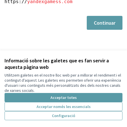
https://
yandexgamess.com
Continuar
Informació sobre les galetes que es fan servir a
aquesta pàgina web
Utilitzem galetes en el nostre lloc web per a millorar el rendiment i el
Termes i condicions d'ús
contingut d'aquest. Les galetes ens permeten oferir una experiència
Configuració de les galetes
d'usuari i uns continguts més personalitzats des dels nostres canals
Decidim Sant Cugat a X
Decidim Sant Cugat a Facebook
Decidim Sant Cugat a Instagram
Decidim Sant Cugat a GitHub
de xarxes socials.
(Enllaç extern)
(Enllaç extern)
(Enllaç extern)
(Enllaç extern)
Acceptar totes
Acceptar només les essencials
Amb llicènc
(Enllaç exte
Configuració
(Enllaç extern)
Web creada amb
programari lliure
.
(Enllaç extern)