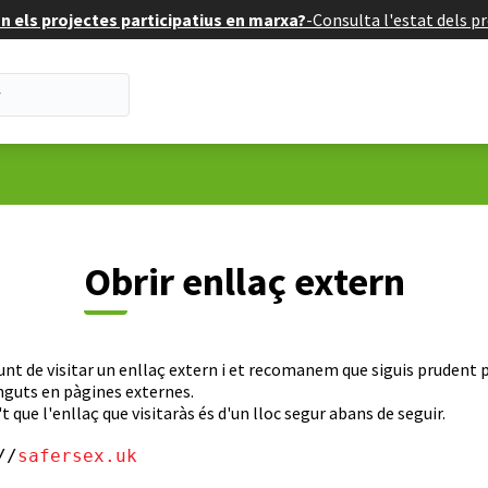
 els projectes participatius en marxa?
-
Consulta l'estat dels pr
Obrir enllaç extern
unt de visitar un enllaç extern i et recomanem que siguis prudent p
nguts en pàgines externes.
t que l'enllaç que visitaràs és d'un lloc segur abans de seguir.
//
safersex.uk