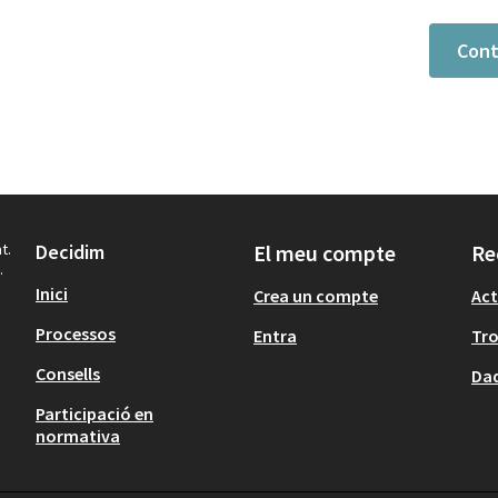
Cont
t.
Decidim
El meu compte
Re
.
Inici
Crea un compte
Act
Processos
Entra
Tr
Consells
Dad
Participació en
normativa