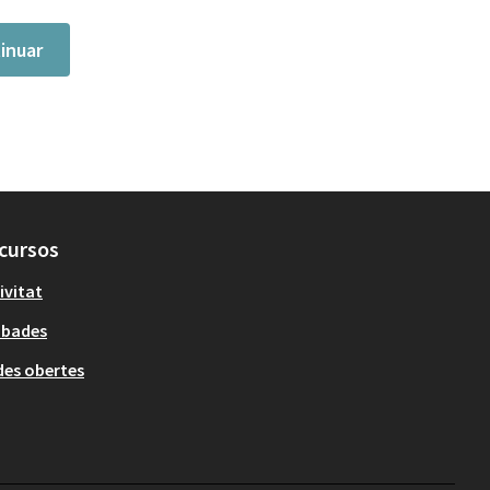
inuar
cursos
ivitat
obades
es obertes