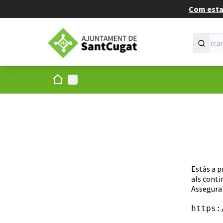
Com estan
Inici
Menú principal
Estàs a p
als conti
Assegura'
https: