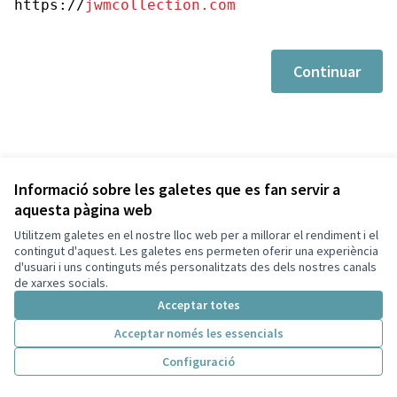
https://
jwmcollection.com
Continuar
Informació sobre les galetes que es fan servir a
aquesta pàgina web
Utilitzem galetes en el nostre lloc web per a millorar el rendiment i el
Termes i condicions d'ús
contingut d'aquest. Les galetes ens permeten oferir una experiència
Configuració de les galetes
d'usuari i uns continguts més personalitzats des dels nostres canals
Decidim Sant Cugat a X
Decidim Sant Cugat a Facebook
Decidim Sant Cugat a Instagram
Decidim Sant Cugat a GitHub
de xarxes socials.
(Enllaç extern)
(Enllaç extern)
(Enllaç extern)
(Enllaç extern)
Acceptar totes
Acceptar només les essencials
Amb llicènc
(Enllaç exte
Configuració
(Enllaç extern)
Web creada amb
programari lliure
.
(Enllaç extern)