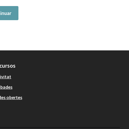
inuar
cursos
ivitat
obades
es obertes