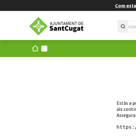
Com estan
Inici
Menú principal
Estàs a p
als conti
Assegura'
https: