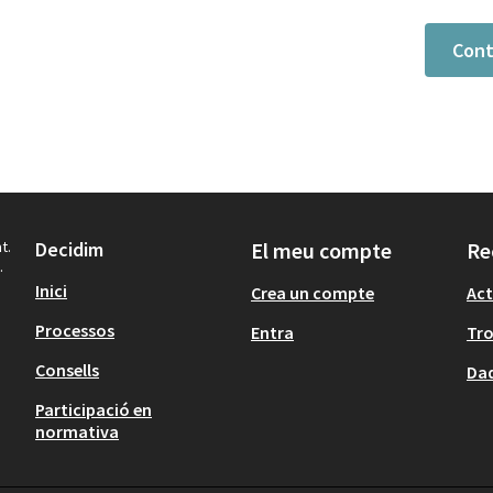
Cont
t.
Decidim
El meu compte
Re
.
Inici
Crea un compte
Act
Processos
Entra
Tr
Consells
Dad
Participació en
normativa