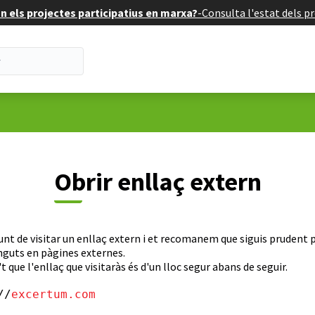
 els projectes participatius en marxa?
-
Consulta l'estat dels pr
Obrir enllaç extern
unt de visitar un enllaç extern i et recomanem que siguis prudent p
nguts en pàgines externes.
t que l'enllaç que visitaràs és d'un lloc segur abans de seguir.
//
excertum.com