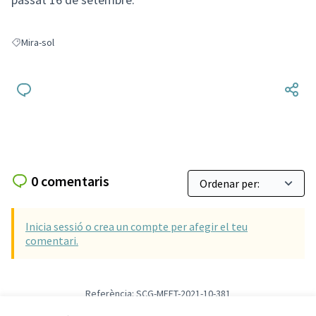
Mira-sol
Resultats en filtrar per: Mira-sol
0 comentaris
Inicia sessió o crea un compte per afegir el teu
comentari.
Referència: SCG-MEET-2021-10-381
Versió 2
(de 2)
veure altres versions