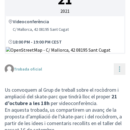
2021
Videoconferència
C/ Mallorca, 42 08195 Sant Cugat
18:00 PM
-
19:00 PM CEST
(Enllaç extern)
Cont
Trobada oficial
Us convoquem al Grup de treball sobre el rocòdrom i
ampliació del skate-parc que tindrà lloc el proper
21
d’octubre a les 18h
per videoconferència.
En aquesta trobada, us compartirem un avanç de la
proposta d’ampliació de l’skate-parc i del rocòdrom, a
partir de les idees i comentaris recollits en el taller del
passat 16 de setembre.