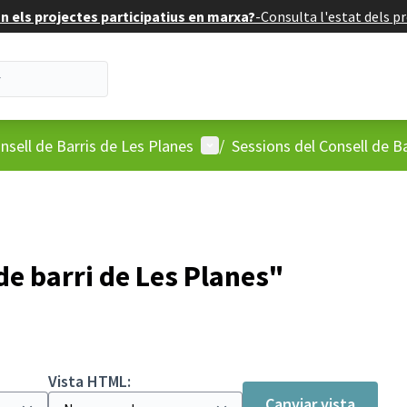
 els projectes participatius en marxa?
-
Consulta l'estat dels pr
'usuari
Menú d'usuari
nsell de Barris de Les Planes
/
Sessions del Consell de Ba
de barri de Les Planes"
Vista HTML:
Canviar vista