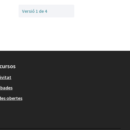
Versió 1 de 4
cursos
ivitat
obades
es obertes