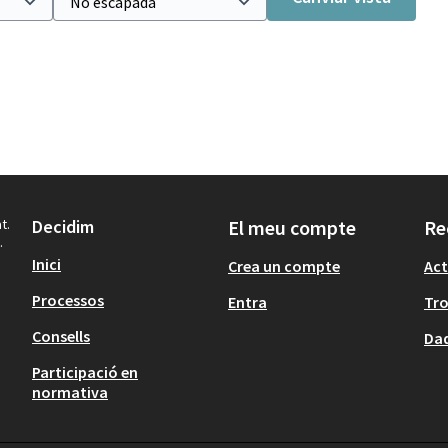
t.
Decidim
El meu compte
Re
.
Inici
Crea un compte
Act
Processos
Entra
Tr
Consells
Dad
Participació en
normativa