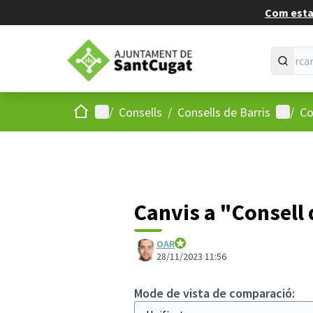
Com estan
Inici
Menú principal
Menú d
/
Consells
/
Consells de Barris
/
Co
Canvis a "Consell 
OAR
Ajuntament de Sant Cugat
28/11/2023 11:56
Mode de vista de comparació: