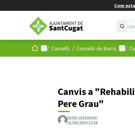
Com estan
Inici
Menú principal
Menú d
/
Consells
/
Consells de Barris
/
Co
Canvis a "Rehabili
Pere Grau"
ester castanyer
21/03/2019 12:28