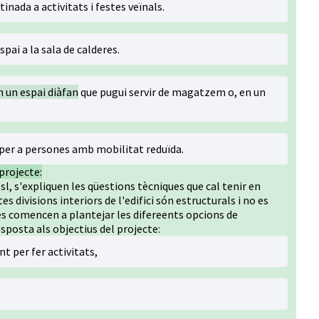
tinada a activitats i festes veïnals.
pai a la sala de calderes.
en un espai diàfan
que pugui servir de magatzem o, en un
per a persones amb mobilitat reduïda.
projecte:
, s'expliquen les qüestions tècniques que cal tenir en
divisions interiors de l'edifici són estructurals i no es
 comencen a plantejar les difereents opcions de
sposta als objectius del projecte:
t per fer activitats,