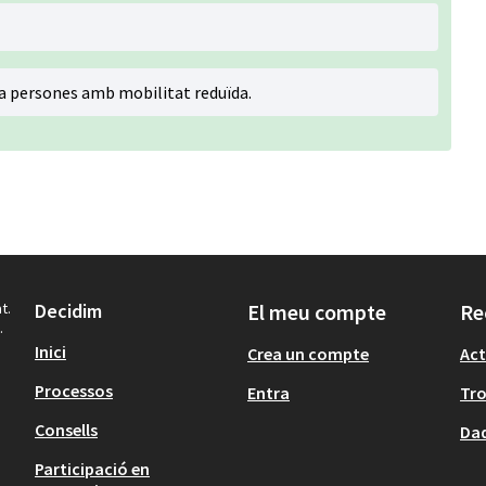
 a persones amb mobilitat reduïda.
t.
Decidim
El meu compte
Re
.
Inici
Crea un compte
Act
Processos
Entra
Tr
Consells
Dad
Participació en