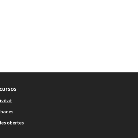
cursos
ivitat
obades
es obertes