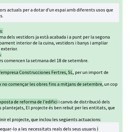
dors actuals per a dotar d'un espai amb diferents usos que
s.
s:
rma dels vestidors ja està acabada i a punt per la segona
ment interior de la cuina, vestidors i banys i ampliar
exterior.
s
:
dors comencen la setmana del 18 de setembre.
 l'empresa Construcciones Fertres, SL
, per un import de
ix no començar les obres fins a mitjans de setembre
, un cop
posta de reforma de l'edifici
i canvis de distribució dels
 plantejats, El projecte és ben rebut per les entitats, que
nir el projecte, que inclou les següents actuacions:
equar-lo a les necessitats reals dels seus usuaris
i