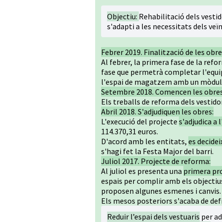
Objectiu:
Rehabilitació dels vesti
s'adapti a les necessitats dels veïn
Febrer 2019. Finalització de les obre
Al febrer, la primera fase de la refo
fase que permetrà completar l'equipa
l'espai de magatzem amb un mòdul 
Setembre 2018. Comencen les obre
Els treballs de reforma dels vesti
Abril 2018. S'adjudiquen les obres:
L'execució del projecte
s'adjudica a
114.370,31 euros.
D'acord amb les entitats,
es decide
s'hagi fet la Festa Major del barri.
Juliol 2017. Projecte de reforma:
Al juliol es presenta una
primera pro
espais per complir amb els objectius
proposen algunes esmenes i canvis.
Els mesos posteriors s'acaba de defi
Reduir l’espai dels vestuaris
per ad