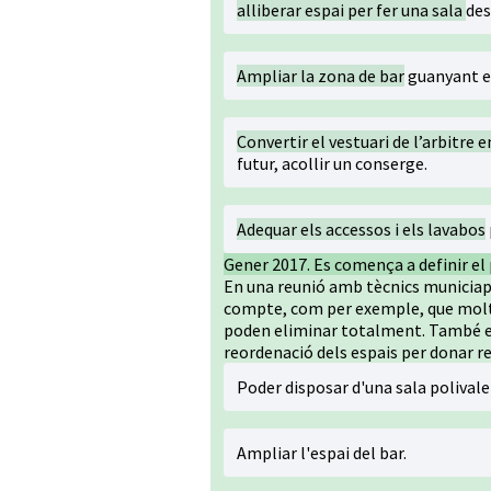
alliberar espai per fer una sala
des
Ampliar la zona de bar
guanyant es
Convertir el vestuari de l’arbitre 
futur, acollir un conserge.
Adequar els accessos i els lavabos
Gener 2017. Es comença a definir el 
En una reunió amb tècnics municiapsl
compte, com per exemple, que moltes 
poden eliminar totalment. També es
reordenació dels espais per donar re
Poder disposar d'una sala polivalen
Ampliar l'espai del bar.