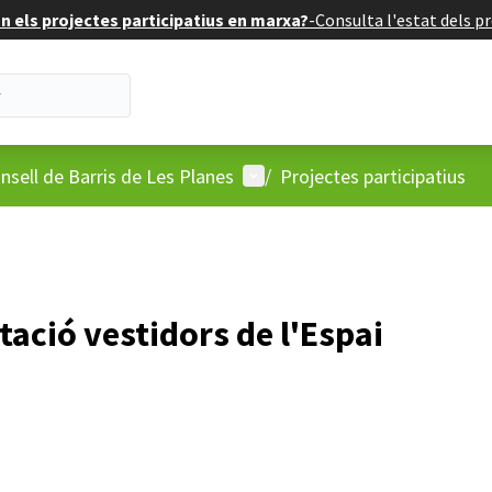
 els projectes participatius en marxa?
-
Consulta l'estat dels pr
'usuari
Menú d'usuari
nsell de Barris de Les Planes
/
Projectes participatius
tació vestidors de l'Espai