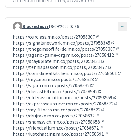
Comentari moderat el 05/02/2026 10:31
Blocked user
19/09/2022 02:36
Comentari 1614
https://ourclass.mn.co/posts/27058307
(Enllaç extern)
https://signalsnetwork.mn.co/posts/27058345
(Enllaç exte
https://thegameoflife-de.mn.co/posts/27058387
(Enllaç e
https://agario-game-org.mn.co/posts/27058412
(Enllaç ex
https://stayuplate.mn.co/posts/27058431
(Enllaç extern)
https://tennispassion.mn.co/posts/27058477
(Enllaç exter
https://comidarealkitchen.mn.co/posts/27058501
(Enllaç e
https://mycaipi.mn.co/posts/27058518
(Enllaç extern)
https://vrjam.mn.co/posts/27058532
(Enllaç extern)
https://diecast64.mn.co/posts/27058542
(Enllaç extern)
https://elderassociation.mn.co/posts/27058559
(Enllaç ext
https://expressyourcurve.mn.co/posts/27058572
(Enllaç ex
https://my-fitness.mn.co/posts/27058622
(Enllaç extern)
https://drujrake.mn.co/posts/27058632
(Enllaç extern)
https://shangwich.mn.co/posts/27058658
(Enllaç extern)
https://friendtalk.mn.co/posts/27058672
(Enllaç extern)
https://justchatting.mn.co/posts/27058691