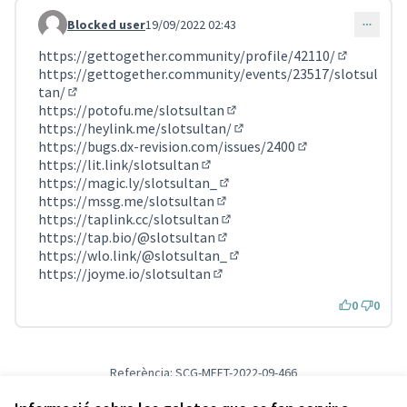
Blocked user
19/09/2022 02:43
Comentari 1624
https://gettogether.community/profile/42110/
(Enllaç ext
https://gettogether.community/events/23517/slotsul
tan/
(Enllaç extern)
https://potofu.me/slotsultan
(Enllaç extern)
https://heylink.me/slotsultan/
(Enllaç extern)
https://bugs.dx-revision.com/issues/2400
(Enllaç extern)
https://lit.link/slotsultan
(Enllaç extern)
https://magic.ly/slotsultan_
(Enllaç extern)
https://mssg.me/slotsultan
(Enllaç extern)
https://taplink.cc/slotsultan
(Enllaç extern)
https://tap.bio/@slotsultan
(Enllaç extern)
https://wlo.link/@slotsultan_
(Enllaç extern)
https://joyme.io/slotsultan
(Enllaç extern)
0
0
Referència: SCG-MEET-2022-09-466
Versió 4
(de 4)
veure altres versions
Afegir al calendari