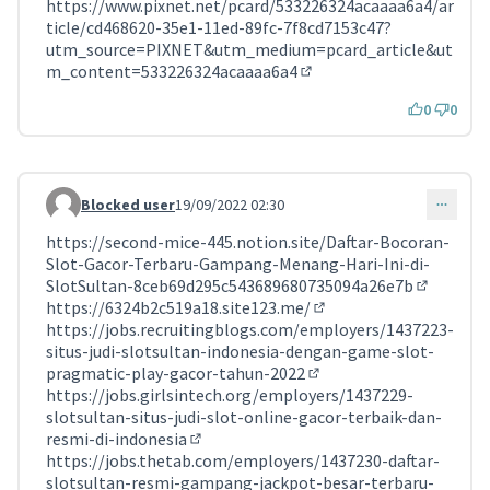
(Enllaç extern)
https://www.pixnet.net/pcard/533226324acaaaa6a4/ar
ticle/cd468620-35e1-11ed-89fc-7f8cd7153c47?
utm_source=PIXNET&utm_medium=pcard_article&ut
m_content=533226324acaaaa6a4
(Enllaç extern)
0
0
Blocked user
19/09/2022 02:30
Comentari 1611
https://second-mice-445.notion.site/Daftar-Bocoran-
Slot-Gacor-Terbaru-Gampang-Menang-Hari-Ini-di-
SlotSultan-8ceb69d295c543689680735094a26e7b
(Enllaç ex
https://6324b2c519a18.site123.me/
(Enllaç extern)
https://jobs.recruitingblogs.com/employers/1437223-
situs-judi-slotsultan-indonesia-dengan-game-slot-
pragmatic-play-gacor-tahun-2022
(Enllaç extern)
https://jobs.girlsintech.org/employers/1437229-
slotsultan-situs-judi-slot-online-gacor-terbaik-dan-
resmi-di-indonesia
(Enllaç extern)
https://jobs.thetab.com/employers/1437230-daftar-
slotsultan-resmi-gampang-jackpot-besar-terbaru-