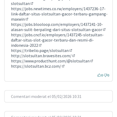
slotsultan
(Enllaç extern)
https://jobs.newtimes.co.rw/employers/1437236-17-
link-daftar-situs-slotsultan-gacor-terbaru-gampang-
maxwin
(Enllaç extern)
https://jobs.blooloop.com/employers/1437241-10-
alasan-sulit-berpaling-dari-situs-slotsultan-gacor
(Enllaç 
https://jobs.cncf.io/employers/1437245-slotsultan-
daftar-situs-slot-gacor-terbaru-dan-resmi-di-
indonesia-2022
(Enllaç extern)
https://tribelio.page/slotsultan
(Enllaç extern)
http://slotsultan.bravesites.com/
(Enllaç extern)
https://www.producthunt.com/@slotsultan
(Enllaç extern)
https://slotsultan.bcz.com/
(Enllaç extern)
0
0
Comentari moderat el 05/02/2026 10:31