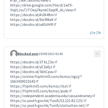
e-pY_tikKTa95m0/view
(Enllaç extern)
https://drive.google.com/file/d/1wfX-
IhqlLJsvTJTOeq7AynkCXaqlR_AL/view
(Enllaç extern)
https://docdro.id/AUN49nI
(Enllaç extern)
https://docdro.id/9xtR8aK
(Enllaç extern)
https://docdro.id/udGiIHR
(Enllaç extern)
0
0
Blocked user
19/09/2022 02:40
Comentari 1617
https://docdro.id/3TkLZ3o
(Enllaç extern)
https://docdro.id/yE3a0jJ
(Enllaç extern)
https://docdro.id/3khCpxu
(Enllaç extern)
https://online.fliphtml5.com/ksmzc/xgzj/?
1663430021642
(Enllaç extern)
https://fliphtml5.com/ksmzc/rbzt
(Enllaç extern)
https://fliphtml5.com/ksmzc/pudc
(Enllaç extern)
https://independent.academia.edu/cassandramey
(Enllaç e
https://sc.youth.gov.hk/TuniS/52.221.82.123/
(Enllaç extern
https://sc.youth.gov.hk/TuniS/slotsultan.net/