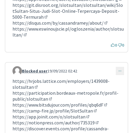
(Enllaç
https://git.disroot.org/slotsultan/slotsultan/wiki/Slo
tSultan-Situs-Judi-Slot-Online-Terpercaya-Deposit-
5000-Termurah
(Enllaç extern)
https://disqus.com/by/cassandramey/about/
(Enllaç extern
https://www.eswinoujscie.pl/ogloszenia/author/slotsu
ltan/
(Enllaç extern)
0
0
Blocked user
19/09/2022 02:42
Comentari 1621
https://hrjobs.lattice.com/employers/1439008-
slotsultan
(Enllaç extern)
https://participation.bordeaux-metropole.fr/profil-
public/slotsultan
(Enllaç extern)
https://www.bitsdujour.com/profiles/qbq6dF
(Enllaç extern
https://camp-fire.jp/profile/SlotSultan
(Enllaç extern)
https://app.joinit.com/o/slotsultan
(Enllaç extern)
https://notionpress.com/author/735319
(Enllaç extern)
https://discover.events.com/profile/cassandra-