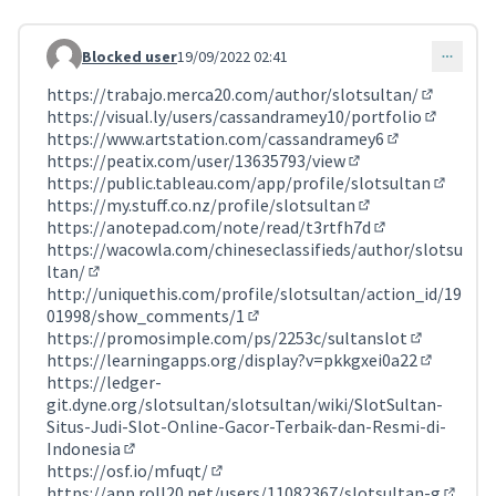
Blocked user
19/09/2022 02:41
Comentari 1620
https://trabajo.merca20.com/author/slotsultan/
(Enllaç ex
https://visual.ly/users/cassandramey10/portfolio
(Enllaç e
https://www.artstation.com/cassandramey6
(Enllaç extern
https://peatix.com/user/13635793/view
(Enllaç extern)
https://public.tableau.com/app/profile/slotsultan
(Enllaç 
https://my.stuff.co.nz/profile/slotsultan
(Enllaç extern)
https://anotepad.com/note/read/t3rtfh7d
(Enllaç extern)
https://wacowla.com/chineseclassifieds/author/slotsu
ltan/
(Enllaç extern)
http://uniquethis.com/profile/slotsultan/action_id/19
01998/show_comments/1
(Enllaç extern)
https://promosimple.com/ps/2253c/sultanslot
(Enllaç ext
https://learningapps.org/display?v=pkkgxei0a22
(Enllaç ex
https://ledger-
git.dyne.org/slotsultan/slotsultan/wiki/SlotSultan-
Situs-Judi-Slot-Online-Gacor-Terbaik-dan-Resmi-di-
Indonesia
(Enllaç extern)
https://osf.io/mfuqt/
(Enllaç extern)
https://app.roll20.net/users/11082367/slotsultan-g