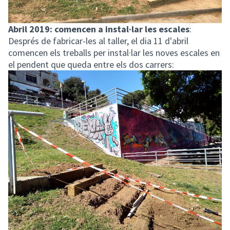
Abril 2019: comencen a instal·lar les escales
:
Després de fabricar-les al taller, el dia 11 d'abril
comencen els treballs per instal·lar les noves escales en
el pendent que queda entre els dos carrers: