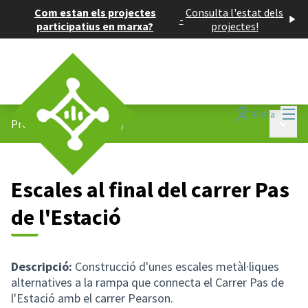
Com estan els projectes
Consulta l'estat dels
-
participatius en marxa?
projectes!
Menú
Entra
Menú p
Projectes participatius
/
Escales al final del carrer Pas
de l'Estació
Descripció:
Construcció d'unes escales metàl·liques
alternatives a la rampa que connecta el Carrer Pas de
l'Estació amb el carrer Pearson.