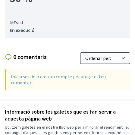
Estat
En execució
0 comentaris
Inicia sessió o crea un compte per afegir el teu
comentari.
Referència: SCG-RESU-2026-05-428
Versió 3
(de 3)
veure altres versions
Informació sobre les galetes que es fan servir a
aquesta pàgina web
Utilitzem galetes en el nostre lloc web per a millorar el rendiment i el
Termes i condicions d'ús
contingut d'aquest. Les galetes ens permeten oferir una experiència
Configuració de les galetes