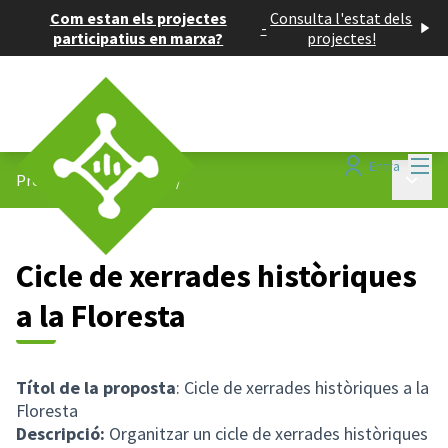
Com estan els projectes
Consulta l'estat dels
-
participatius en marxa?
projectes!
Menú
Entra
Menú p
Projectes participatius
/
Cicle de xerrades històriques
a la Floresta
Títol de la proposta
: Cicle de xerrades històriques a la
Floresta
Descripció:
Organitzar un cicle de xerrades històriques