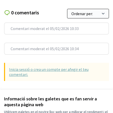
0 comentaris
Comentari moderat el 05/02/2026 10:33
Comentari moderat el 05/02/2026 10:34
Inicia sessió o crea un compte per afegir el teu
comentari.
Referència: SCG-RESU-2019-07-150
Versió 8
(de 8)
veure altres versions
Informació sobre les galetes que es fan servir a
aquesta pàgina web
Utilitzem galetes en el nostre lloc web per a millorar el rendiment i el
Termes i condicions d'ús