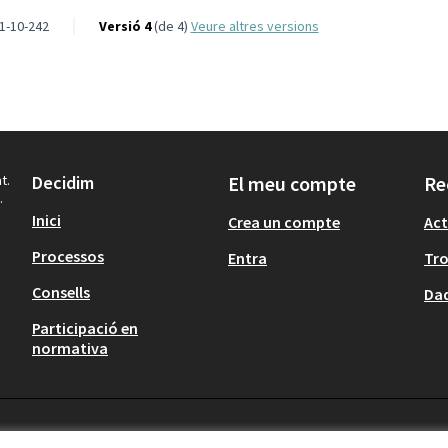
1-10-242
Versió 4
(de 4)
veure altres versions
t.
Decidim
El meu compte
Re
.
Inici
Crea un compte
Act
Processos
Entra
Tr
Consells
Dad
Participació en
normativa