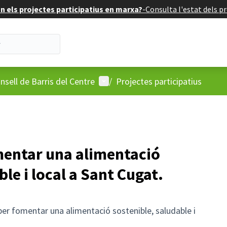
 els projectes participatius en marxa?
-
Consulta l'estat dels pr
'usuari
Menú d'usuari
nsell de Barris del Centre
/
Projectes participatius
entar una alimentació
le i local a Sant Cugat.
r fomentar una alimentació sostenible, saludable i