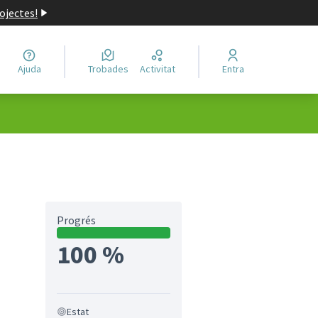
ojectes!
Ajuda
Trobades
Activitat
Entra
Progrés
100 %
Estat