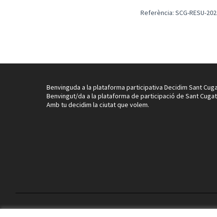
Referència: SCG-RESU-202
Benvinguda a la plataforma participativa Decidim Sant Cuga
Benvingut/da a la plataforma de participació de Sant Cugat
Amb tu decidim la ciutat que volem.
Termes i condicions d'ús
Configuració de les galetes