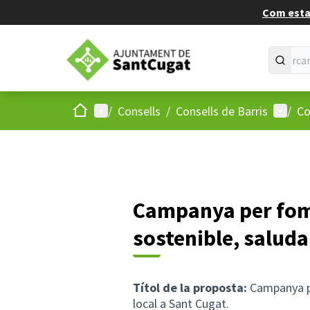
Com estan
Inici
Menú principal
Menú d
/
Consells
/
Consells de Barris
/
Co
Campanya per fom
sostenible, saludab
Títol de la proposta:
Campanya pe
local a Sant Cugat.