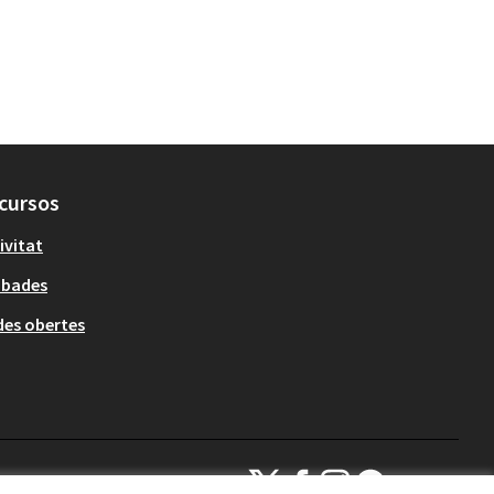
cursos
ivitat
obades
es obertes
Decidim Sant Cugat a X
Decidim Sant Cugat a Facebook
Decidim Sant Cugat a Inst
Decidim Sant Cugat a