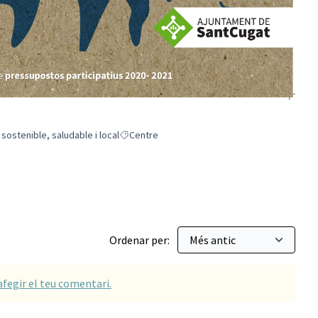
ostenible, saludable i local
Centre
ntar una alimentació sostenible, saludable i local
Resultats en filtrar per: Centre
Ordenar per:
afegir el teu comentari.