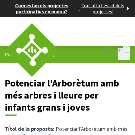
Com estan els projectes
Consulta l'estat dels
-
participatius en marxa?
projectes!
Menú
Entra
Menú p
Projectes participatius
/
Potenciar l'Arborètum amb
més arbres i lleure per
infants grans i joves
Títol de la proposta:
Potenciar l'Arborètum amb més