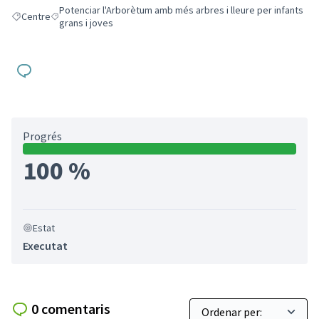
Potenciar l'Arborètum amb més arbres i lleure per infants
Centre
Resultats en filtrar per: Centre
Resultats en filtrar per: Potenciar l'Arborètum amb més arbres i 
grans i joves
Progrés
100 %
Estat
Executat
0 comentaris