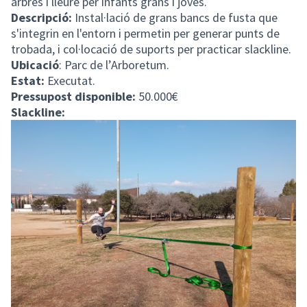
arbres i lleure per infants grans i joves.
Descripció:
Instal·lació de grans bancs de fusta que
s'integrin en l'entorn i permetin per generar punts de
trobada, i col·locació de suports per practicar slackline.
Ubicació
: Parc de l’Arboretum.
Estat:
Executat.
Pressupost disponible:
50.000€
Slackline: