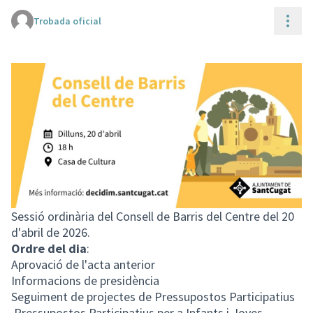
Cont
Trobada oficial
(Enllaç extern)
Sessió ordinària del Consell de Barris del Centre del 20
d'abril de 2026.
Ordre del dia
:
Aprovació de l'acta anterior
Informacions de presidència
Seguiment de projectes de Pressupostos Participatius
Pressupostos Participatius per a Infants i Joves