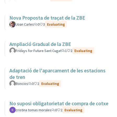
Nova Proposta de traçat de la ZBE
Joan Carles
0
3
Evaluating
Ampliació Gradual de la ZBE
Fridays for Future Sant Cugat
1
2
Evaluating
Adaptació de l'aparcament de les estacions
de tren
Boncios
0
2
Evaluating
No suposi obligatorietat de compra de cotxe
cristina tomas morales
0
2
Evaluating