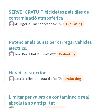
SERVEI GRATUIT bicicletes pels dies de
contaminació atmosférica
Mª Eugenia Jiménez Aranda
0
2
Evaluating
Potenciar els punts per carregar vehicles
elèctrics.
Joan Romà Dot Codina
0
1
Evaluating
Horaris restriccions
Natalia Ballester Bastardie
1
1
Evaluating
Limitar per valors de contaminació real
absoluta no antiguitat