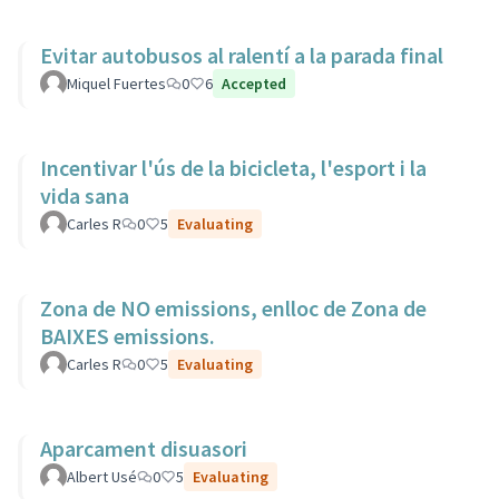
Evitar autobusos al ralentí a la parada final
Miquel Fuertes
0
6
Accepted
Incentivar l'ús de la bicicleta, l'esport i la
vida sana
Carles R
0
5
Evaluating
Zona de NO emissions, enlloc de Zona de
BAIXES emissions.
Carles R
0
5
Evaluating
Aparcament disuasori
Albert Usé
0
5
Evaluating