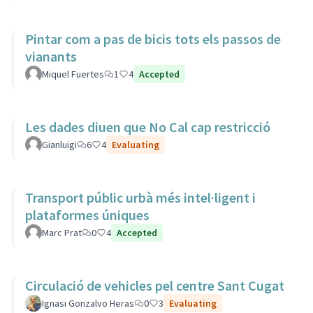
Pintar com a pas de bicis tots els passos de
vianants
Miquel Fuertes
1
4
Accepted
Les dades diuen que No Cal cap restricció
Gianluigi
6
4
Evaluating
Transport públic urbà més intel·ligent i
plataformes úniques
Marc Prat
0
4
Accepted
Circulació de vehicles pel centre Sant Cugat
Ignasi Gonzalvo Heras
0
3
Evaluating