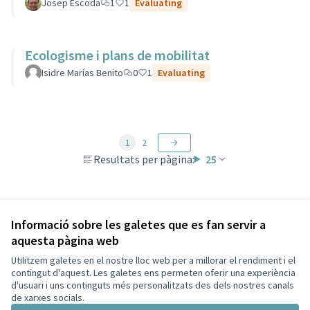
Josep Escoda
1
1
Evaluating
Ecologisme i plans de mobilitat
Isidre Marías Benito
0
1
Evaluating
1
2
Resultats per pàgina:
25
Veure totes les propostes retirades
Informació sobre les galetes que es fan servir a
aquesta pàgina web
Utilitzem galetes en el nostre lloc web per a millorar el rendiment i el
Termes i condicions d'ús
contingut d'aquest. Les galetes ens permeten oferir una experiència
Configuració de les galetes
d'usuari i uns continguts més personalitzats des dels nostres canals
Decidim Sant Cugat a X
Decidim Sant Cugat a Facebook
Decidim Sant Cugat a Instagram
Decidim Sant Cugat a GitHub
de xarxes socials.
(Enllaç extern)
(Enllaç extern)
(Enllaç extern)
(Enllaç extern)