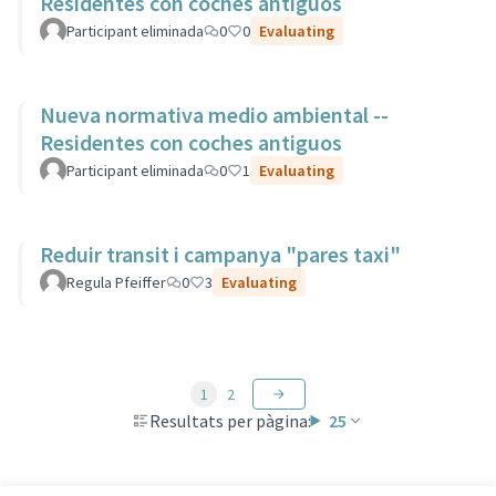
Residentes con coches antiguos
Participant eliminada
0
0
Evaluating
Nueva normativa medio ambiental --
Residentes con coches antiguos
Participant eliminada
0
1
Evaluating
Reduir transit i campanya "pares taxi"
Regula Pfeiffer
0
3
Evaluating
1
2
Resultats per pàgina:
25