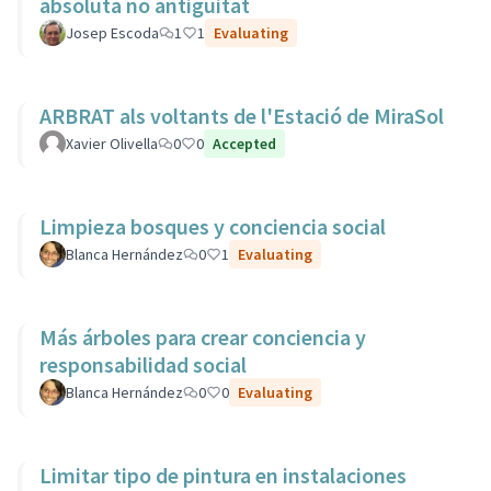
absoluta no antiguitat
Josep Escoda
1
1
Evaluating
ARBRAT als voltants de l'Estació de MiraSol
Xavier Olivella
0
0
Accepted
Limpieza bosques y conciencia social
Blanca Hernández
0
1
Evaluating
Más árboles para crear conciencia y
responsabilidad social
Blanca Hernández
0
0
Evaluating
Limitar tipo de pintura en instalaciones