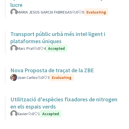
lucre
MARIA JESUS GARCIA FABREGAS
0
0
Evaluating
Transport públic urbà més intel·ligent i
plataformes úniques
Marc Prat
0
4
Accepted
Nova Proposta de traçat de la ZBE
Joan Carles
0
3
Evaluating
Utilització d'espècies fixadores de nitrogen
en els espais verds
Xavier
0
1
Accepted