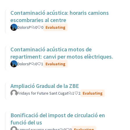
Contaminació acústica: horaris camions
escombraries al centre
DolorsP
0
0
Evaluating
Contaminació acústica motos de
repartiment: canvi per motos elèctriques.
DolorsP
0
1
Evaluating
Ampliació Gradual de la ZBE
Fridays for Future Sant Cugat
1
2
Evaluating
Bonificació del impost de circulació en
funció del us
samuel navarro sanchez
0
0
Evaluating