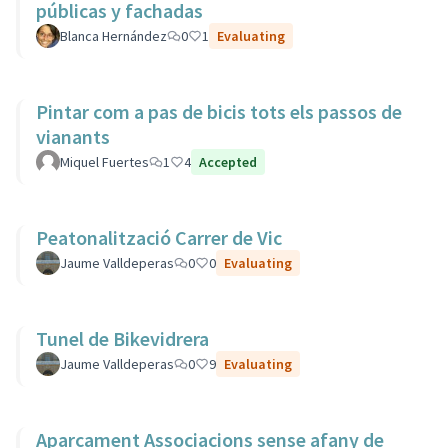
públicas y fachadas
Blanca Hernández
0
1
Evaluating
Pintar com a pas de bicis tots els passos de
vianants
Miquel Fuertes
1
4
Accepted
Peatonalització Carrer de Vic
Jaume Valldeperas
0
0
Evaluating
Tunel de Bikevidrera
Jaume Valldeperas
0
9
Evaluating
Aparcament Associacions sense afany de