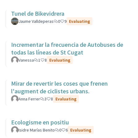
Tunel de Bikevidrera
Jaume Valldeperas
0
9
Evaluating
Incrementar la frecuencia de Autobuses de
todas las líneas de St Cugat
Vanessa
1
8
Evaluating
Mirar de revertir les coses que frenen
l'augment de ciclistes urbans.
Anna Ferrer
3
8
Evaluating
Ecologisme en positiu
Isidre Marías Benito
0
6
Evaluating