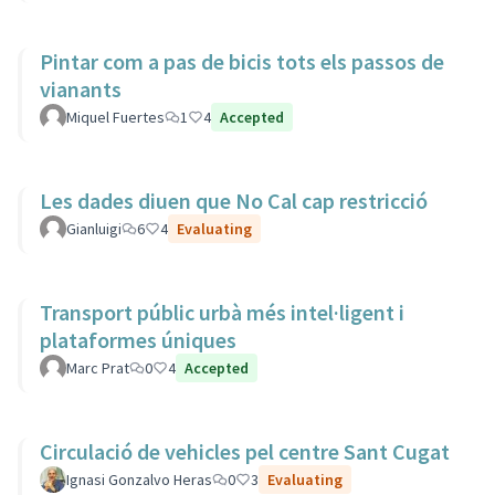
Pintar com a pas de bicis tots els passos de
vianants
Miquel Fuertes
1
4
Accepted
Les dades diuen que No Cal cap restricció
Gianluigi
6
4
Evaluating
Transport públic urbà més intel·ligent i
plataformes úniques
Marc Prat
0
4
Accepted
Circulació de vehicles pel centre Sant Cugat
Ignasi Gonzalvo Heras
0
3
Evaluating