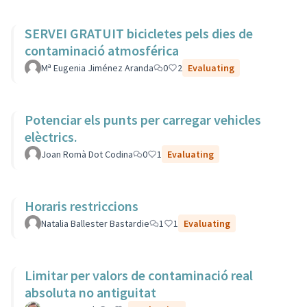
SERVEI GRATUIT bicicletes pels dies de
contaminació atmosférica
Mª Eugenia Jiménez Aranda
0
2
Evaluating
Potenciar els punts per carregar vehicles
elèctrics.
Joan Romà Dot Codina
0
1
Evaluating
Horaris restriccions
Natalia Ballester Bastardie
1
1
Evaluating
Limitar per valors de contaminació real
absoluta no antiguitat