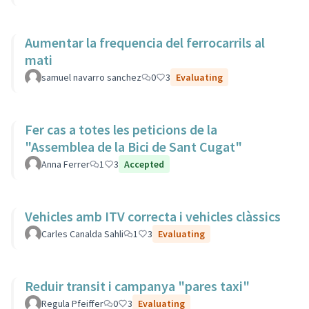
Aumentar la frequencia del ferrocarrils al
mati
samuel navarro sanchez
0
3
Evaluating
Fer cas a totes les peticions de la
"Assemblea de la Bici de Sant Cugat"
Anna Ferrer
1
3
Accepted
Vehicles amb ITV correcta i vehicles clàssics
Carles Canalda Sahli
1
3
Evaluating
Reduir transit i campanya "pares taxi"
Regula Pfeiffer
0
3
Evaluating