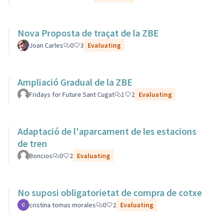
Nova Proposta de traçat de la ZBE
Joan Carles
0
3
Evaluating
Ampliació Gradual de la ZBE
Fridays for Future Sant Cugat
1
2
Evaluating
Adaptació de l'aparcament de les estacions
de tren
Boncios
0
2
Evaluating
No suposi obligatorietat de compra de cotxe
cristina tomas morales
0
2
Evaluating