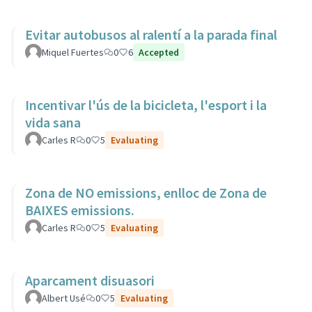
Evitar autobusos al ralentí a la parada final
Miquel Fuertes
0
6
Accepted
Incentivar l'ús de la bicicleta, l'esport i la
vida sana
Carles R
0
5
Evaluating
Zona de NO emissions, enlloc de Zona de
BAIXES emissions.
Carles R
0
5
Evaluating
Aparcament disuasori
Albert Usé
0
5
Evaluating