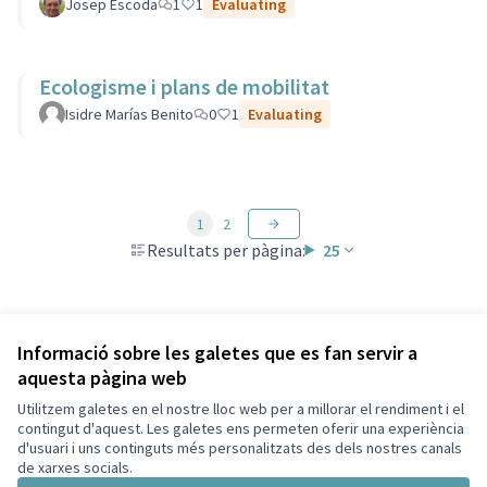
Josep Escoda
1
1
Evaluating
Ecologisme i plans de mobilitat
Isidre Marías Benito
0
1
Evaluating
1
2
Resultats per pàgina:
25
Veure totes les propostes retirades
Informació sobre les galetes que es fan servir a
aquesta pàgina web
Utilitzem galetes en el nostre lloc web per a millorar el rendiment i el
Termes i condicions d'ús
contingut d'aquest. Les galetes ens permeten oferir una experiència
Configuració de les galetes
d'usuari i uns continguts més personalitzats des dels nostres canals
Decidim Sant Cugat a X
Decidim Sant Cugat a Facebook
Decidim Sant Cugat a Instagram
Decidim Sant Cugat a GitHub
de xarxes socials.
(Enllaç extern)
(Enllaç extern)
(Enllaç extern)
(Enllaç extern)