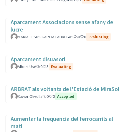
Aparcament Associacions sense afany de
lucre
MARIA JESUS GARCIA FABREGAS
0
0
Evaluating
Aparcament disuasori
Albert Usé
0
5
Evaluating
ARBRAT als voltants de l'Estació de MiraSol
Xavier Olivella
0
0
Accepted
Aumentar la frequencia del ferrocarrils al
mati