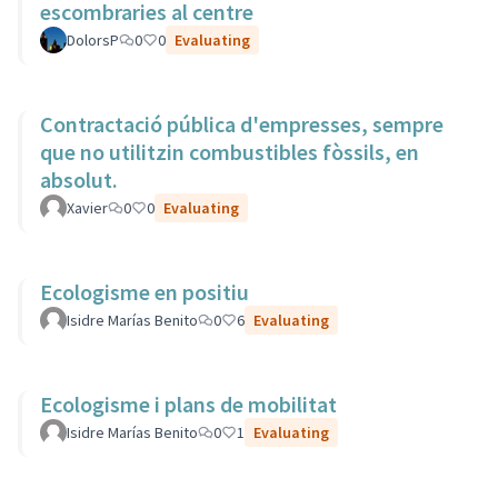
escombraries al centre
DolorsP
0
0
Evaluating
Contractació pública d'empresses, sempre
que no utilitzin combustibles fòssils, en
absolut.
Xavier
0
0
Evaluating
Ecologisme en positiu
Isidre Marías Benito
0
6
Evaluating
Ecologisme i plans de mobilitat
Isidre Marías Benito
0
1
Evaluating