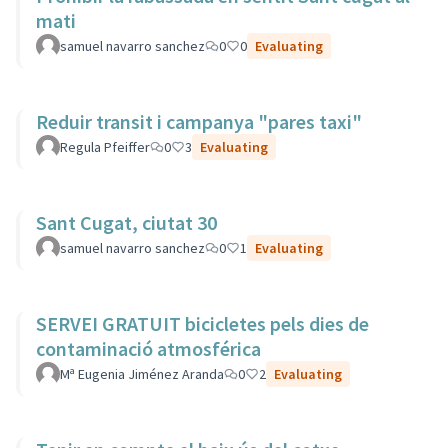
mati
samuel navarro sanchez
0
0
Evaluating
Reduir transit i campanya "pares taxi"
Regula Pfeiffer
0
3
Evaluating
Sant Cugat, ciutat 30
samuel navarro sanchez
0
1
Evaluating
SERVEI GRATUIT bicicletes pels dies de
contaminació atmosférica
Mª Eugenia Jiménez Aranda
0
2
Evaluating