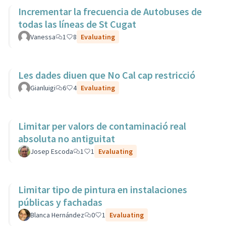
Incrementar la frecuencia de Autobuses de
todas las líneas de St Cugat
Vanessa
1
8
Evaluating
Les dades diuen que No Cal cap restricció
Gianluigi
6
4
Evaluating
Limitar per valors de contaminació real
absoluta no antiguitat
Josep Escoda
1
1
Evaluating
Limitar tipo de pintura en instalaciones
públicas y fachadas
Blanca Hernández
0
1
Evaluating