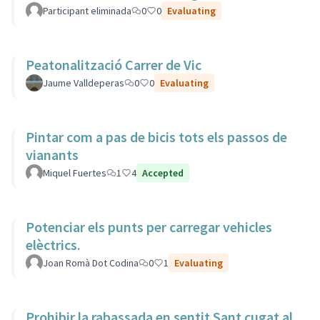
Participant eliminada
0
0
Evaluating
Peatonalització Carrer de Vic
Jaume Valldeperas
0
0
Evaluating
Pintar com a pas de bicis tots els passos de
vianants
Miquel Fuertes
1
4
Accepted
Potenciar els punts per carregar vehicles
elèctrics.
Joan Romà Dot Codina
0
1
Evaluating
Prohibir la rabassada en sentit Sant cugat al