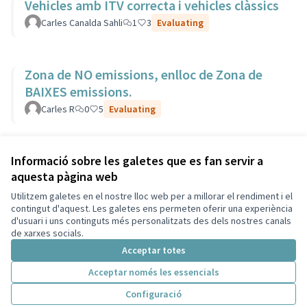
Vehicles amb ITV correcta i vehicles clàssics
Carles Canalda Sahli
1
3
Evaluating
Zona de NO emissions, enlloc de Zona de
BAIXES emissions.
Carles R
0
5
Evaluating
Veure totes les propostes retirades
Informació sobre les galetes que es fan servir a
aquesta pàgina web
Utilitzem galetes en el nostre lloc web per a millorar el rendiment i el
Termes i condicions d'ús
contingut d'aquest. Les galetes ens permeten oferir una experiència
Configuració de les galetes
d'usuari i uns continguts més personalitzats des dels nostres canals
Decidim Sant Cugat a X
Decidim Sant Cugat a Facebook
Decidim Sant Cugat a Instagram
Decidim Sant Cugat a GitHub
de xarxes socials.
(Enllaç extern)
(Enllaç extern)
(Enllaç extern)
(Enllaç extern)
Acceptar totes
Acceptar només les essencials
Amb llicènc
(Enllaç exte
Configuració
(Enllaç extern)
Web creada amb
programari lliure
.