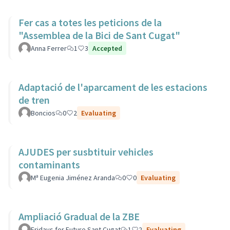
Fer cas a totes les peticions de la
"Assemblea de la Bici de Sant Cugat"
Anna Ferrer
1
3
Accepted
Adaptació de l'aparcament de les estacions
de tren
Boncios
0
2
Evaluating
AJUDES per susbtituir vehicles
contaminants
Mª Eugenia Jiménez Aranda
0
0
Evaluating
Ampliació Gradual de la ZBE
Fridays for Future Sant Cugat
1
2
Evaluating