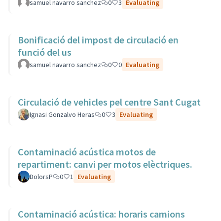
samuel navarro sanchez
0
3
Evaluating
Bonificació del impost de circulació en
funció del us
samuel navarro sanchez
0
0
Evaluating
Circulació de vehicles pel centre Sant Cugat
Ignasi Gonzalvo Heras
0
3
Evaluating
Contaminació acústica motos de
repartiment: canvi per motos elèctriques.
DolorsP
0
1
Evaluating
Contaminació acústica: horaris camions