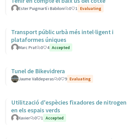
Tenir en compte el baix ús del cotxe
Ester Puigmartí i Babiloni
0
1
Evaluating
Transport públic urbà més intel·ligent i
plataformes úniques
Marc Prat
0
4
Accepted
Tunel de Bikevidrera
Jaume Valldeperas
0
9
Evaluating
Utilització d'espècies fixadores de nitrogen
en els espais verds
Xavier
0
1
Accepted