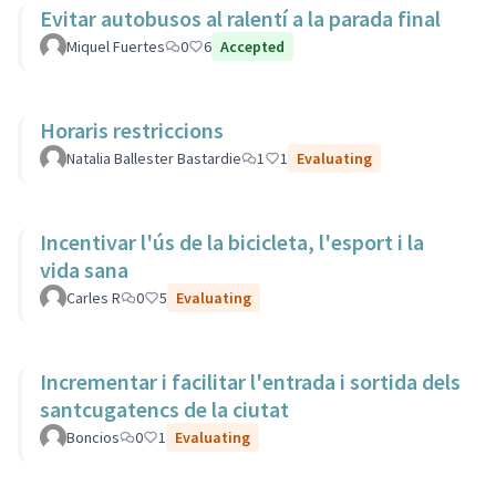
Evitar autobusos al ralentí a la parada final
Miquel Fuertes
0
6
Accepted
Horaris restriccions
Natalia Ballester Bastardie
1
1
Evaluating
Incentivar l'ús de la bicicleta, l'esport i la
vida sana
Carles R
0
5
Evaluating
Incrementar i facilitar l'entrada i sortida dels
santcugatencs de la ciutat
Boncios
0
1
Evaluating