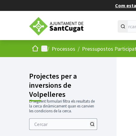
Com estan
Inici
Menú principal
/
Processos
/
Pressupostos Participa
Projectes per a
inversions de
Volpelleres
El següent formulari filtra els resultats de
la cerca dinàmicament quan es canvien
les condicions de la cerca.