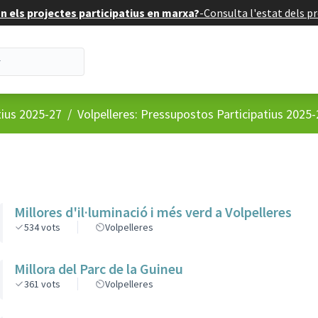
 els projectes participatius en marxa?
-
Consulta l'estat dels pr
tius 2025-27
/
Volpelleres: Pressupostos Participatius 2025-
Millores d'il·luminació i més verd a Volpelleres
534
vots
Volpelleres
Millora del Parc de la Guineu
361
vots
Volpelleres