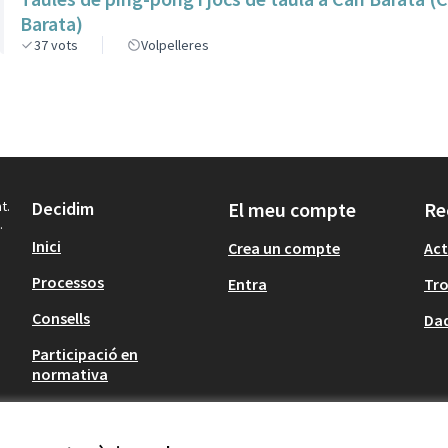
Barata)
37
vots
Volpelleres
t.
Decidim
El meu compte
Re
.
Inici
Crea un compte
Act
Processos
Entra
Tr
Consells
Dad
Participació en
normativa