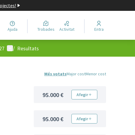
ojectes!
Ajuda
Trobades
Activitat
Entra
Menú d'usuari
27
/
Resultats
Més votats
Major cost
Menor cost
95.000 €
Afegir
95.000 €
Afegir