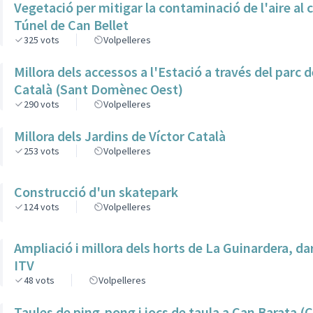
Vegetació per mitigar la contaminació de l'aire al c
Túnel de Can Bellet
325
vots
Volpelleres
Millora dels accessos a l'Estació a través del parc d
Català (Sant Domènec Oest)
290
vots
Volpelleres
Millora dels Jardins de Víctor Català
253
vots
Volpelleres
Construcció d'un skatepark
124
vots
Volpelleres
Ampliació i millora dels horts de La Guinardera, dar
ITV
48
vots
Volpelleres
Taules de ping-pong i jocs de taula a Can Barata (