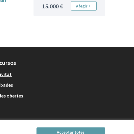
15.000 €
Afegir
cursos
ivitat
obades
es obertes
Acceptar totes