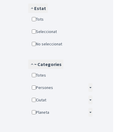
Estat
Tots
Seleccionat
No seleccionat
~ Categories
Totes
Persones
Ciutat
Planeta