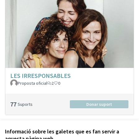
LES IRRESPONSABLES
Proposta oficial
2
0
77
Suports
Donar suport
Veure totes les propostes retirades
Informació sobre les galetes que es fan servir a
aquesta pàgina web