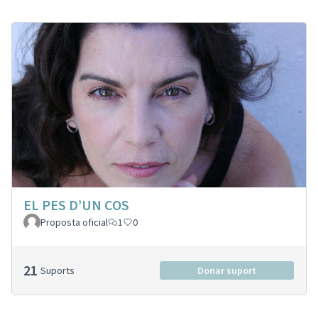
EL PES D’UN COS
Proposta oficial
1
0
21
Suports
Donar suport