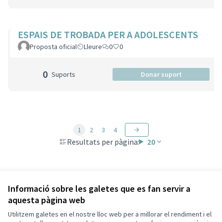
ESPAIS DE TROBADA PER A ADOLESCENTS
Proposta oficial
Lleure
0
0
0
Suports
Donar suport
1
2
3
4
Resultats per pàgina:
20
Veure totes les propostes retirades
Informació sobre les galetes que es fan servir a
aquesta pàgina web
Utilitzem galetes en el nostre lloc web per a millorar el rendiment i el
Termes i condicions d'ús