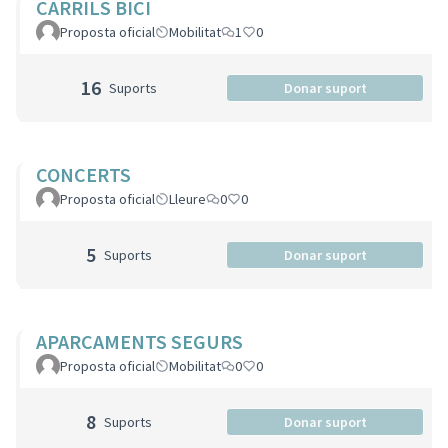
CARRILS BICI
Proposta oficial
Mobilitat
1
0
16
Suports
Donar suport
CONCERTS
Proposta oficial
Lleure
0
0
5
Suports
Donar suport
APARCAMENTS SEGURS
Proposta oficial
Mobilitat
0
0
8
Suports
Donar suport