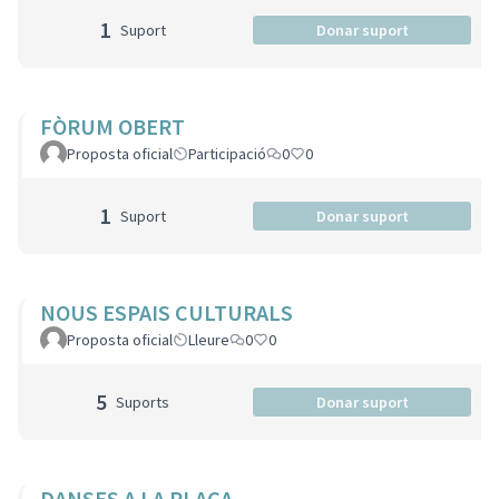
1
Suport
Donar suport
FÒRUM OBERT
Proposta oficial
Participació
0
0
1
Suport
Donar suport
NOUS ESPAIS CULTURALS
Proposta oficial
Lleure
0
0
5
Suports
Donar suport
DANSES A LA PLAÇA