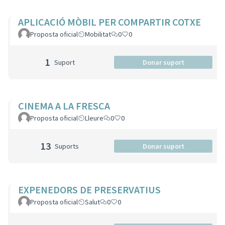
APLICACIÓ MÒBIL PER COMPARTIR COTXE
Proposta oficial
Mobilitat
0
0
1
Suport
Donar suport
CINEMA A LA FRESCA
Proposta oficial
Lleure
0
0
13
Suports
Donar suport
EXPENEDORS DE PRESERVATIUS
Proposta oficial
Salut
0
0