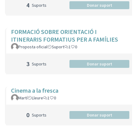
4
Suports
Donar suport
FORMACIÓ SOBRE ORIENTACIÓ I
ITINERARIS FORMATIUS PER A FAMÍLIES
Proposta oficial
Suport
1
0
3
Suports
Donar suport
Cinema a la fresca
Martí
Lleure
1
0
0
Suports
Donar suport