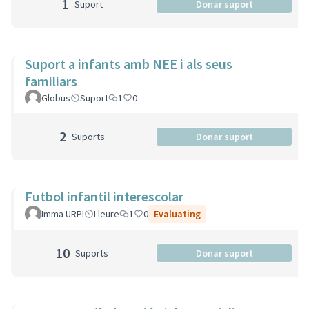
1
Suport
Donar suport
Suport a infants amb NEE i als seus
familiars
Globus
Suport
1
0
2
Suports
Donar suport
Futbol infantil interescolar
Imma URPI
Lleure
1
0
Evaluating
10
Suports
Donar suport