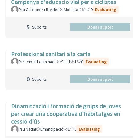
Campanya d'educació vial per a ciclistes
Pau Cardoner i Bordes
Mobilitat
1
0
Evaluating
5
Suports
Donar suport
Professional sanitari a la carta
Participant eliminada
Salut
1
0
Evaluating
0
Suports
Donar suport
Dinamització i formació de grups de joves
per crear una cooperativa d'habitatges en
cessió d'ús
Pau Nadal
Emancipació
1
0
Evaluating