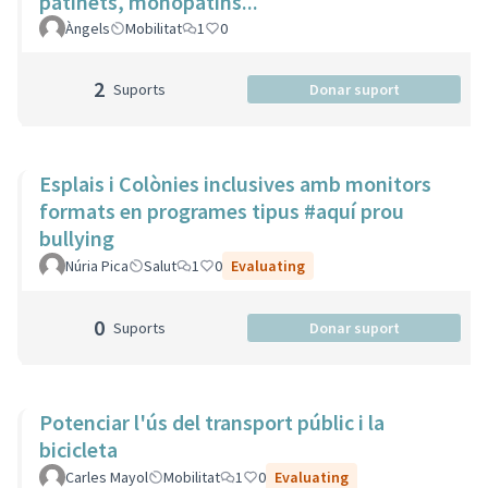
patinets, monopatins...
Àngels
Mobilitat
1
0
2
Suports
Donar suport
Esplais i Colònies inclusives amb monitors
formats en programes tipus #aquí prou
bullying
Núria Pica
Salut
1
0
Evaluating
0
Suports
Donar suport
Potenciar l'ús del transport públic i la
bicicleta
Carles Mayol
Mobilitat
1
0
Evaluating