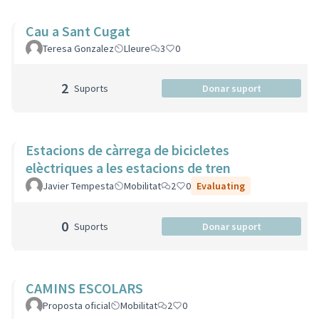
Cau a Sant Cugat
Teresa Gonzalez
Lleure
3
0
2
Suports
Donar suport
Estacions de càrrega de bicicletes
elèctriques a les estacions de tren
Javier Tempesta
Mobilitat
2
0
Evaluating
0
Suports
Donar suport
CAMINS ESCOLARS
Proposta oficial
Mobilitat
2
0