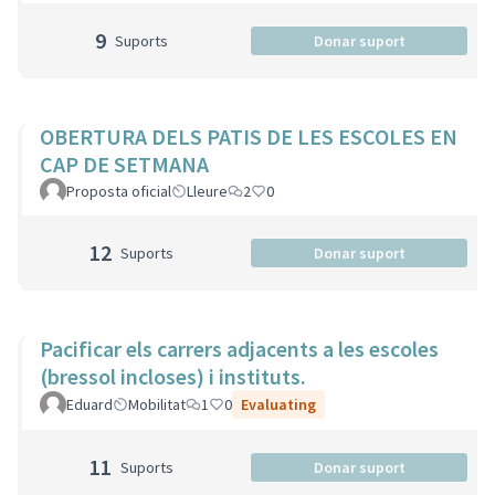
9
Suports
Donar suport
OBERTURA DELS PATIS DE LES ESCOLES EN
CAP DE SETMANA
Proposta oficial
Lleure
2
0
12
Suports
Donar suport
Pacificar els carrers adjacents a les escoles
(bressol incloses) i instituts.
Eduard
Mobilitat
1
0
Evaluating
11
Suports
Donar suport