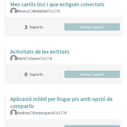
Mes carrils bici i que estiguin conectats
Monica
Mobilitat
1
0
3
Suports
Donar suport
Activitats de les entitats
Martí
Lleure
1
0
0
Suports
Donar suport
Aplicació mòbil per llogar pis amb opció de
compartir
Andrea
Emancipació
1
0