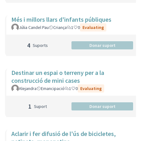
Més i millors llars d'infants públiques
Júlia Candel Pau
Criança
1
0
Evaluating
4
Suports
Donar suport
Destinar un espai o terreny per a la
construcció de mini cases
Alejandra
Emancipació
1
0
Evaluating
1
Suport
Donar suport
Aclarir i fer difusió de l'ús de bicicletes,