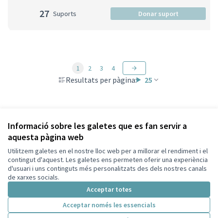
27
Suports
Donar suport
1
2
3
4
Resultats per pàgina:
25
Veure totes les propostes retirades
Informació sobre les galetes que es fan servir a
aquesta pàgina web
Utilitzem galetes en el nostre lloc web per a millorar el rendiment i el
Termes i condicions d'ús
contingut d'aquest. Les galetes ens permeten oferir una experiència
Configuració de les galetes
d'usuari i uns continguts més personalitzats des dels nostres canals
Decidim Sant Cugat a X
Decidim Sant Cugat a Facebook
Decidim Sant Cugat a Instagram
Decidim Sant Cugat a GitHub
de xarxes socials.
(Enllaç extern)
(Enllaç extern)
(Enllaç extern)
(Enllaç extern)
Acceptar totes
Acceptar només les essencials
Amb llicènc
(Enllaç exte