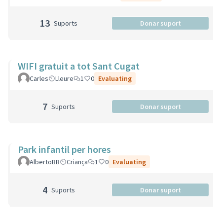
13
Suports
Donar suport
WIFI gratuit a tot Sant Cugat
Carles
Lleure
1
0
Evaluating
7
Suports
Donar suport
Park infantil per hores
AlbertoBB
Criança
1
0
Evaluating
4
Suports
Donar suport