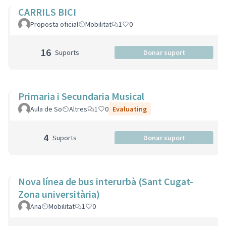
CARRILS BICI
Proposta oficial
Mobilitat
1
0
16
Suports
Donar suport
Primaria i Secundaria Musical
Aula de So
Altres
1
0
Evaluating
4
Suports
Donar suport
Nova línea de bus interurbà (Sant Cugat-
Zona universitària)
Ana
Mobilitat
1
0