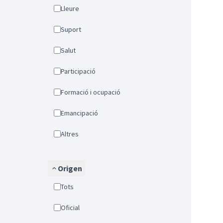
Lleure
Suport
Salut
Participació
Formació i ocupació
Emancipació
Altres
Origen
Tots
Oficial