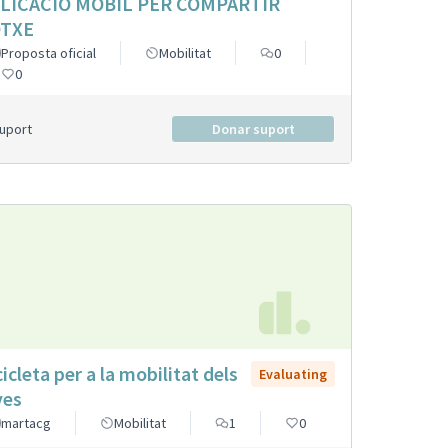
LICACIÓ MÒBIL PER COMPARTIR
TXE
Proposta oficial
Mobilitat
0
0
Suport
Donar suport
cicleta per a la mobilitat dels
Evaluating
ves
martacg
Mobilitat
1
0