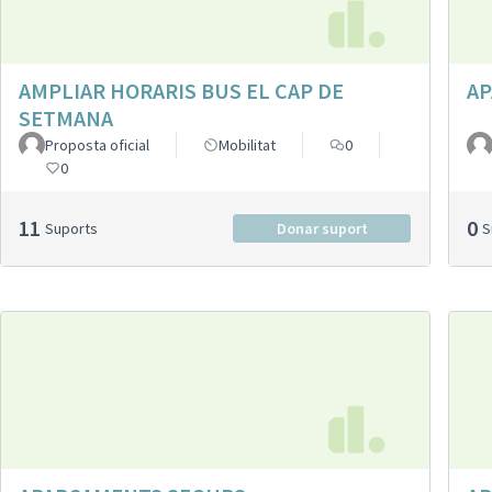
AMPLIAR HORARIS BUS EL CAP DE
A
SETMANA
Proposta oficial
Mobilitat
0
0
11
0
Suports
Donar suport