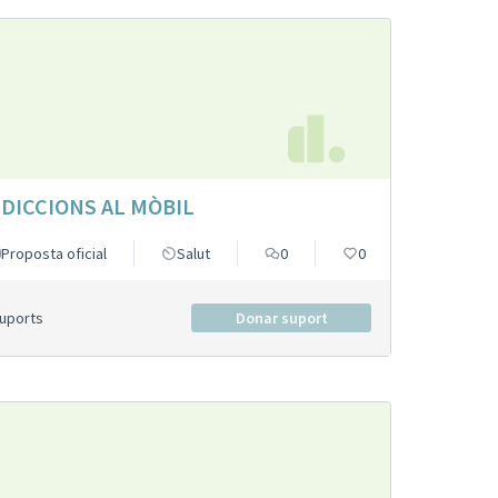
DICCIONS AL MÒBIL
Proposta oficial
Salut
0
0
Suports
Donar suport