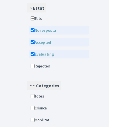
Estat
Tots
No resposta
Accepted
Evaluating
Rejected
~ Categories
Totes
Criança
Mobilitat