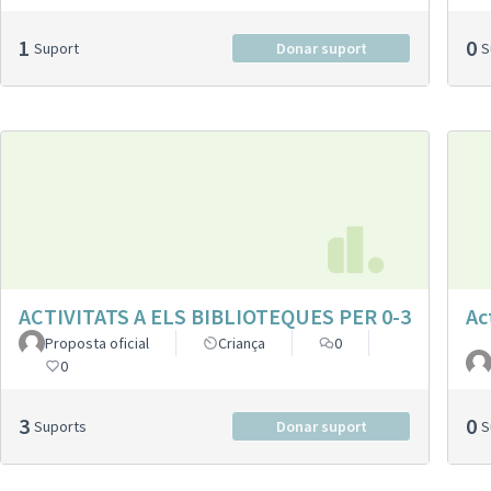
1
0
Suport
Donar suport
ACTIVITATS A ELS BIBLIOTEQUES PER 0-3
Ac
Proposta oficial
Criança
0
0
3
0
Suports
Donar suport