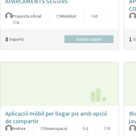
APARCAMENTS SEGURS
AP
CO
Proposta oficial
Mobilitat
0
0
8
1
Suports
Donar suport
Aplicació mòbil per llogar pis amb opció
Bi
de compartir
jo
Andrea
Emancipació
1
0