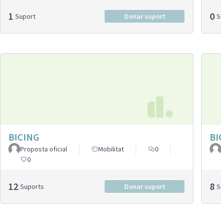
1
0
Suport
Donar suport
BICING
BI
Proposta oficial
Mobilitat
0
0
12
8
Suports
Donar suport