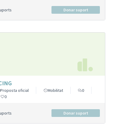
Suports
Donar suport
CING
Proposta oficial
Mobilitat
0
0
Suports
Donar suport