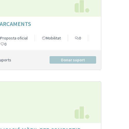
PARCAMENTS
Proposta oficial
Mobilitat
0
0
Suports
Donar suport