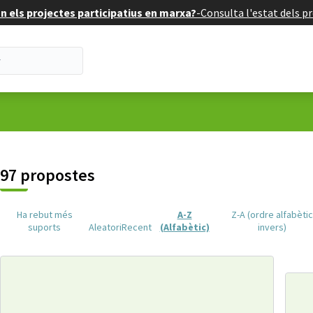
 els projectes participatius en marxa?
-
Consulta l'estat dels pr
suari
97 propostes
Ha rebut més
A-Z
Z-A (ordre alfabèti
suports
Aleatori
Recent
(Alfabètic)
invers)