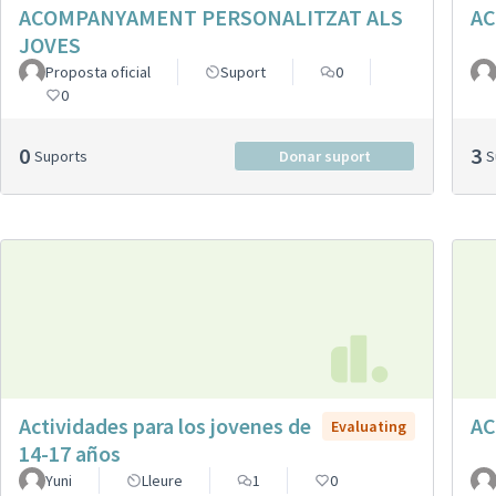
ACOMPANYAMENT PERSONALITZAT ALS
AC
JOVES
Proposta oficial
Suport
0
0
0
3
Suports
Donar suport
Actividades para los jovenes de
AC
Evaluating
14-17 años
Yuni
Lleure
1
0