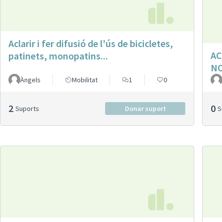
Aclarir i fer difusió de l'ús de bicicletes,
AC
patinets, monopatins...
N
Àngels
Mobilitat
1
0
2
0
Suports
Donar suport