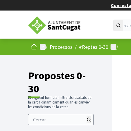
Com estan
Inici
Menú principal
Menú d'u
/
Processos
/
#Reptes 0-30
/
Propostes 0-
30
El següent formulari filtra els resultats de
la cerca dinàmicament quan es canvien
les condicions de la cerca.