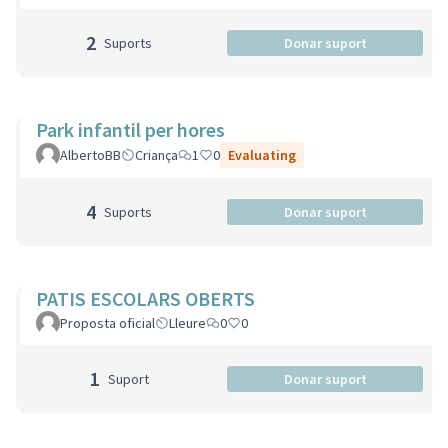
2
Suports
Donar suport
Park infantil per hores
AlbertoBB
Criança
1
0
Evaluating
4
Suports
Donar suport
PATIS ESCOLARS OBERTS
Proposta oficial
Lleure
0
0
1
Suport
Donar suport