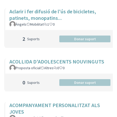
Aclarir i fer difusió de l'ús de bicicletes,
patinets, monopatins...
Àngels
Mobilitat
1
0
2
Suports
Donar suport
ACOLLIDA D'ADOLESCENTS NOUVINGUTS
Proposta oficial
Altres
0
0
0
Suports
Donar suport
ACOMPANYAMENT PERSONALITZAT ALS
JOVES