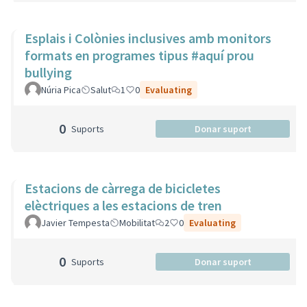
Esplais i Colònies inclusives amb monitors
formats en programes tipus #aquí prou
bullying
Núria Pica
Salut
1
0
Evaluating
0
Suports
Donar suport
Estacions de càrrega de bicicletes
elèctriques a les estacions de tren
Javier Tempesta
Mobilitat
2
0
Evaluating
0
Suports
Donar suport