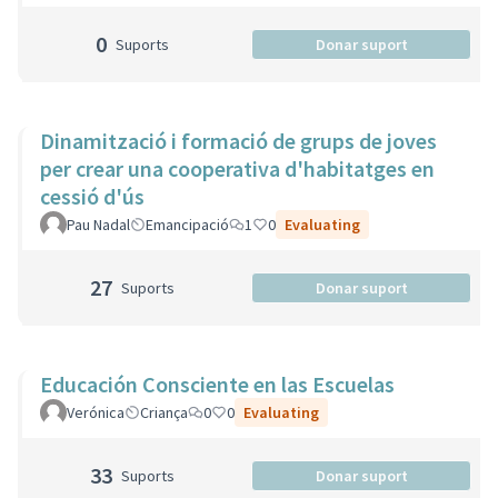
0
Suports
Donar suport
Dinamització i formació de grups de joves
per crear una cooperativa d'habitatges en
cessió d'ús
Pau Nadal
Emancipació
1
0
Evaluating
27
Suports
Donar suport
Educación Consciente en las Escuelas
Verónica
Criança
0
0
Evaluating
33
Suports
Donar suport