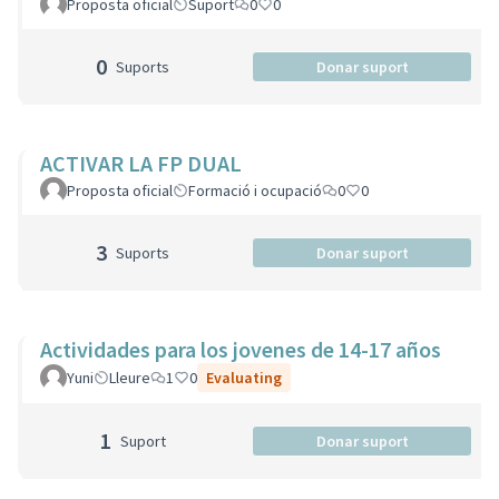
Proposta oficial
Suport
0
0
0
Suports
Donar suport
ACTIVAR LA FP DUAL
Proposta oficial
Formació i ocupació
0
0
3
Suports
Donar suport
Actividades para los jovenes de 14-17 años
Yuni
Lleure
1
0
Evaluating
1
Suport
Donar suport