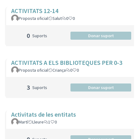
ACTIVITATS 12-14
Proposta oficial
Salut
0
0
0
Suports
Donar suport
ACTIVITATS A ELS BIBLIOTEQUES PER 0-3
Proposta oficial
Criança
0
0
3
Suports
Donar suport
Activitats de les entitats
Martí
Lleure
1
0