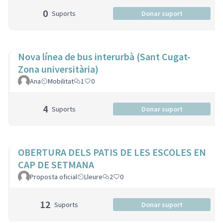
0
Suports
Donar suport
Nova línea de bus interurbà (Sant Cugat-
Zona universitària)
Ana
Mobilitat
1
0
4
Suports
Donar suport
OBERTURA DELS PATIS DE LES ESCOLES EN
CAP DE SETMANA
Proposta oficial
Lleure
2
0
12
Suports
Donar suport