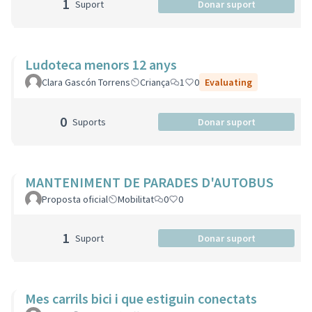
1
Suport
Donar suport
Ludoteca menors 12 anys
Clara Gascón Torrens
Criança
1
0
Evaluating
0
Suports
Donar suport
MANTENIMENT DE PARADES D'AUTOBUS
Proposta oficial
Mobilitat
0
0
1
Suport
Donar suport
Mes carrils bici i que estiguin conectats