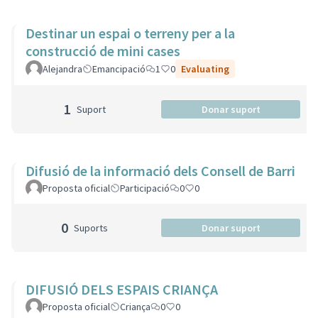
Destinar un espai o terreny per a la
construcció de mini cases
Alejandra
Emancipació
1
0
Evaluating
1
Suport
Donar suport
Difusió de la informació dels Consell de Barri
Proposta oficial
Participació
0
0
0
Suports
Donar suport
DIFUSIÓ DELS ESPAIS CRIANÇA
Proposta oficial
Criança
0
0