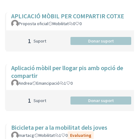
APLICACIÓ MÒBIL PER COMPARTIR COTXE
Proposta oficial
Mobilitat
0
0
1
Suport
Donar suport
Aplicació mòbil per llogar pis amb opció de
compartir
Andrea
Emancipació
1
0
1
Suport
Donar suport
Bicicleta per a la mobilitat dels joves
martacg
Mobilitat
1
0
Evaluating