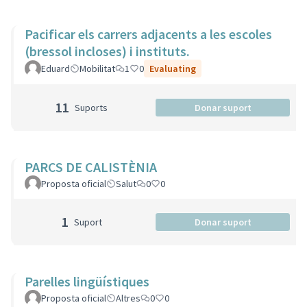
Pacificar els carrers adjacents a les escoles
(bressol incloses) i instituts.
Eduard
Mobilitat
1
0
Evaluating
11
Suports
Donar suport
PARCS DE CALISTÈNIA
Proposta oficial
Salut
0
0
1
Suport
Donar suport
Parelles lingüístiques
Proposta oficial
Altres
0
0