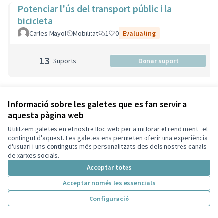
Potenciar l'ús del transport públic i la
bicicleta
Carles Mayol
Mobilitat
1
0
Evaluating
13
Suports
Donar suport
Primaria i Secundaria Musical
Informació sobre les galetes que es fan servir a
aquesta pàgina web
Aula de So
Altres
1
0
Evaluating
Utilitzem galetes en el nostre lloc web per a millorar el rendiment i el
contingut d'aquest. Les galetes ens permeten oferir una experiència
4
Suports
Donar suport
d'usuari i uns continguts més personalitzats des dels nostres canals
de xarxes socials.
Acceptar totes
Acceptar només les essencials
Professional sanitari a la carta
Participant eliminada
Salut
1
0
Evaluating
Configuració