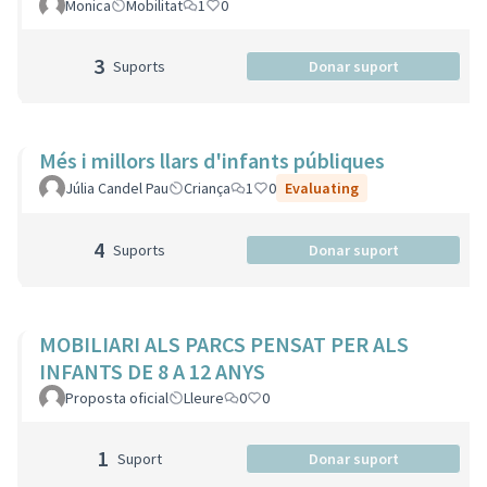
Monica
Mobilitat
1
0
3
Suports
Donar suport
Més i millors llars d'infants públiques
Júlia Candel Pau
Criança
1
0
Evaluating
4
Suports
Donar suport
MOBILIARI ALS PARCS PENSAT PER ALS
INFANTS DE 8 A 12 ANYS
Proposta oficial
Lleure
0
0
1
Suport
Donar suport