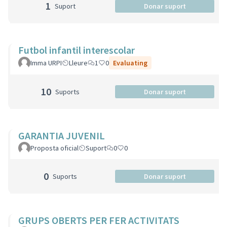
1
Suport
Donar suport
Futbol infantil interescolar
Imma URPI
Lleure
1
0
Evaluating
10
Suports
Donar suport
GARANTIA JUVENIL
Proposta oficial
Suport
0
0
0
Suports
Donar suport
GRUPS OBERTS PER FER ACTIVITATS