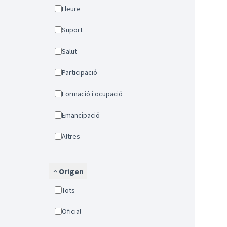
Lleure
Suport
Salut
Participació
Formació i ocupació
Emancipació
Altres
Origen
Tots
Oficial