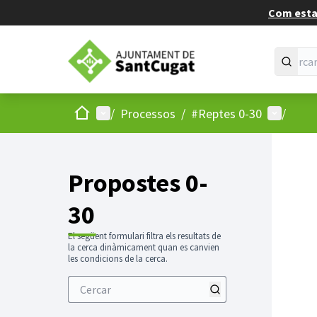
Com estan
Inici
Menú principal
Menú d'u
/
Processos
/
#Reptes 0-30
/
Propostes 0-
30
El següent formulari filtra els resultats de
la cerca dinàmicament quan es canvien
les condicions de la cerca.