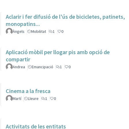
Aclarir i fer difusió de l'ús de bicicletes, patinets,
monopatins...
Àngels
Mobilitat
1
0
Aplicació mòbil per llogar pis amb opció de
compartir
Andrea
Emancipació
1
0
Cinema a la fresca
Martí
Lleure
1
0
Activitats de les entitats