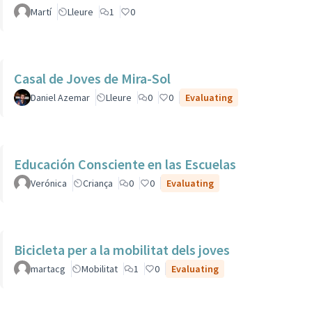
Martí
Lleure
1
0
Casal de Joves de Mira-Sol
Daniel Azemar
Lleure
0
0
Evaluating
Educación Consciente en las Escuelas
Verónica
Criança
0
0
Evaluating
Bicicleta per a la mobilitat dels joves
martacg
Mobilitat
1
0
Evaluating