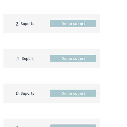
2
Suports
Donar suport
1
Suport
Donar suport
0
Suports
Donar suport