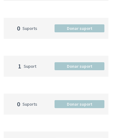
0
Suports
Donar suport
1
Suport
Donar suport
0
Suports
Donar suport