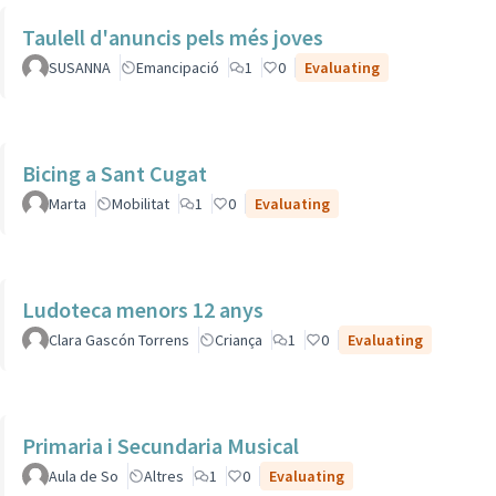
Taulell d'anuncis pels més joves
SUSANNA
Emancipació
1
0
Evaluating
Bicing a Sant Cugat
Marta
Mobilitat
1
0
Evaluating
Ludoteca menors 12 anys
Clara Gascón Torrens
Criança
1
0
Evaluating
Primaria i Secundaria Musical
Aula de So
Altres
1
0
Evaluating