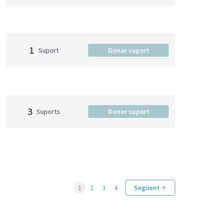
1
Suport
Donar suport
3
Suports
Donar suport
1
2
3
4
Següent