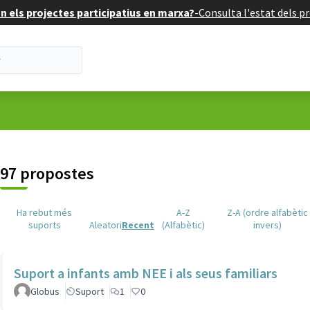
 els projectes participatius en marxa?
-
Consulta l'estat dels pr
suari
97 propostes
Ha rebut més
A-Z
Z-A (ordre alfabètic
suports
Aleatori
Recent
(Alfabètic)
invers)
Suport a infants amb NEE i als seus familiars
Globus
Suport
1
0