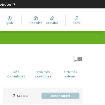
ojectes!
Ajuda
Trobades
Activitat
Entra
Més
Amb més
Amb més
comentades
seguidores
autores
2
Suports
Donar suport