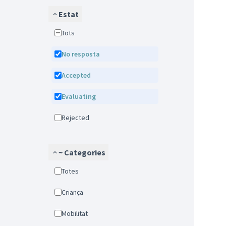
Estat
Tots
No resposta
Accepted
Evaluating
Rejected
~ Categories
Totes
Criança
Mobilitat