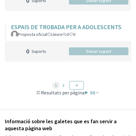
0
Suports
Donar suport
ESPAIS DE TROBADA PER A ADOLESCENTS
Proposta oficial
Lleure
0
0
0
Suports
Donar suport
1
2
Resultats per pàgina:
50
Veure totes les propostes retirades
Informació sobre les galetes que es fan servir a
aquesta pàgina web