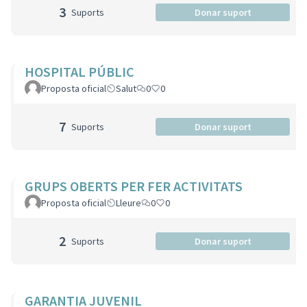
3
Suports
Donar suport
HOSPITAL PÚBLIC
Proposta oficial
Salut
0
0
7
Suports
Donar suport
GRUPS OBERTS PER FER ACTIVITATS
Proposta oficial
Lleure
0
0
2
Suports
Donar suport
GARANTIA JUVENIL