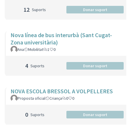
12
Suports
Donar suport
Nova línea de bus interurbà (Sant Cugat-
Zona universitària)
Ana
Mobilitat
1
0
4
Suports
Donar suport
NOVA ESCOLA BRESSOL A VOLPELLERES
Proposta oficial
Criança
0
0
0
Suports
Donar suport