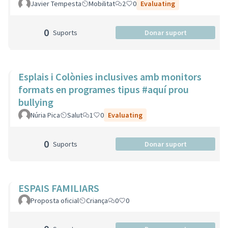
Javier Tempesta
Mobilitat
2
0
Evaluating
0
Suports
Donar suport
Esplais i Colònies inclusives amb monitors
formats en programes tipus #aquí prou
bullying
Núria Pica
Salut
1
0
Evaluating
0
Suports
Donar suport
ESPAIS FAMILIARS
Proposta oficial
Criança
0
0