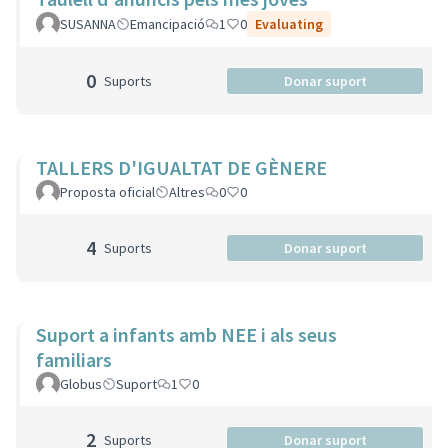
SUSANNA
Emancipació
1
0
Evaluating
0
Suports
Donar suport
TALLERS D'IGUALTAT DE GÈNERE
Proposta oficial
Altres
0
0
4
Suports
Donar suport
Suport a infants amb NEE i als seus
familiars
Globus
Suport
1
0
2
Suports
Donar suport