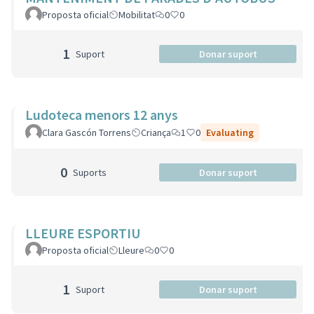
Proposta oficial
Mobilitat
0
0
1
Suport
Donar suport
Ludoteca menors 12 anys
Clara Gascón Torrens
Criança
1
0
Evaluating
0
Suports
Donar suport
LLEURE ESPORTIU
Proposta oficial
Lleure
0
0
1
Suport
Donar suport