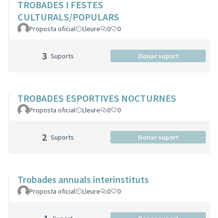
TROBADES I FESTES
CULTURALS/POPULARS
Proposta oficial
Lleure
0
0
3
Suports
Donar suport
TROBADES ESPORTIVES NOCTURNES
Proposta oficial
Lleure
0
0
2
Suports
Donar suport
Trobades annuals interinstituts
Proposta oficial
Lleure
0
0