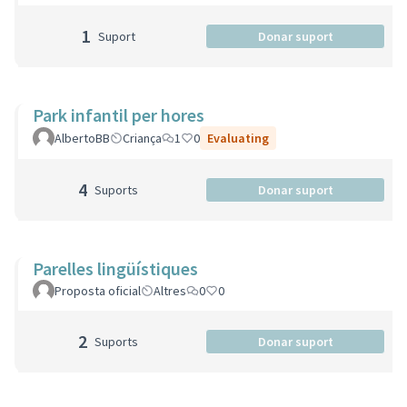
1
Suport
Donar suport
Park infantil per hores
AlbertoBB
Criança
1
0
Evaluating
4
Suports
Donar suport
Parelles lingüístiques
Proposta oficial
Altres
0
0
2
Suports
Donar suport