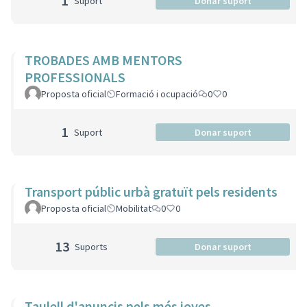
1
Suport
Donar suport
TROBADES AMB MENTORS
PROFESSIONALS
Proposta oficial
Formació i ocupació
0
0
1
Suport
Donar suport
Transport públic urbà gratuït pels residents
Proposta oficial
Mobilitat
0
0
13
Suports
Donar suport
Taulell d'anuncis pels més joves