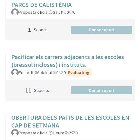
PARCS DE CALISTÈNIA
Proposta oficial
Salut
0
0
1
Suport
Donar suport
Pacificar els carrers adjacents a les escoles
(bressol incloses) i instituts.
Eduard
Mobilitat
1
0
Evaluating
11
Suports
Donar suport
OBERTURA DELS PATIS DE LES ESCOLES EN
CAP DE SETMANA
Proposta oficial
Lleure
2
0