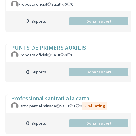
Proposta oficial
Salut
0
0
2
Suports
Donar suport
PUNTS DE PRIMERS AUXILIS
Proposta oficial
Salut
0
0
0
Suports
Donar suport
Professional sanitari a la carta
Participant eliminada
Salut
1
0
Evaluating
0
Suports
Donar suport