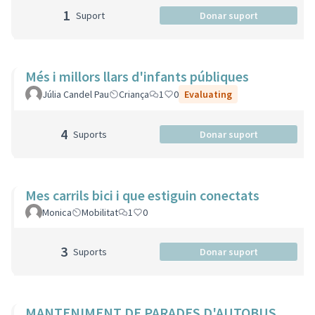
1
Suport
Donar suport
Més i millors llars d'infants públiques
Júlia Candel Pau
Criança
1
0
Evaluating
4
Suports
Donar suport
Mes carrils bici i que estiguin conectats
Monica
Mobilitat
1
0
3
Suports
Donar suport
MANTENIMENT DE PARADES D'AUTOBUS