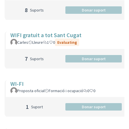
8
Suports
Donar suport
WIFI gratuit a tot Sant Cugat
Carles
Lleure
1
0
Evaluating
7
Suports
Donar suport
WI-FI
Proposta oficial
Formació i ocupació
0
0
1
Suport
Donar suport