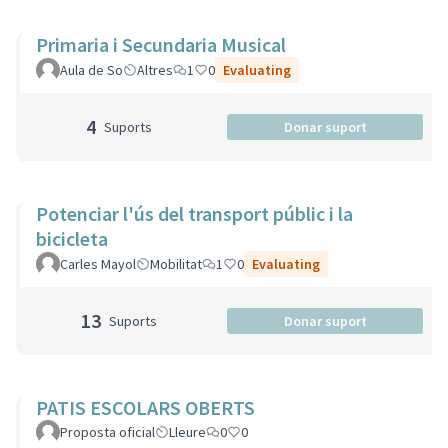
Primaria i Secundaria Musical
Aula de So
Altres
1
0
Evaluating
4
Suports
Donar suport
Potenciar l'ús del transport públic i la
bicicleta
Carles Mayol
Mobilitat
1
0
Evaluating
13
Suports
Donar suport
PATIS ESCOLARS OBERTS
Proposta oficial
Lleure
0
0