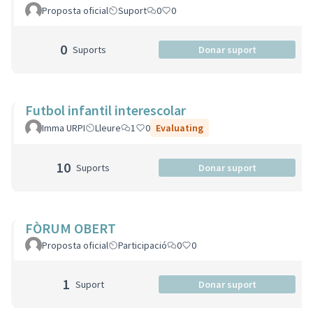
Proposta oficial
Suport
0
0
0
Suports
Donar suport
Futbol infantil interescolar
Imma URPI
Lleure
1
0
Evaluating
10
Suports
Donar suport
FÒRUM OBERT
Proposta oficial
Participació
0
0
1
Suport
Donar suport