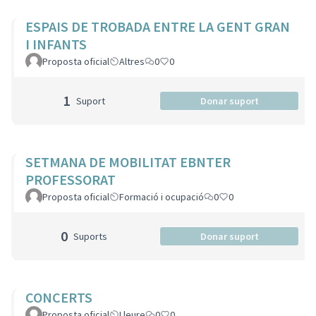
ESPAIS DE TROBADA ENTRE LA GENT GRAN
I INFANTS
Proposta oficial
Altres
0
0
1
Suport
Donar suport
SETMANA DE MOBILITAT EBNTER
PROFESSORAT
Proposta oficial
Formació i ocupació
0
0
0
Suports
Donar suport
CONCERTS
Proposta oficial
Lleure
0
0