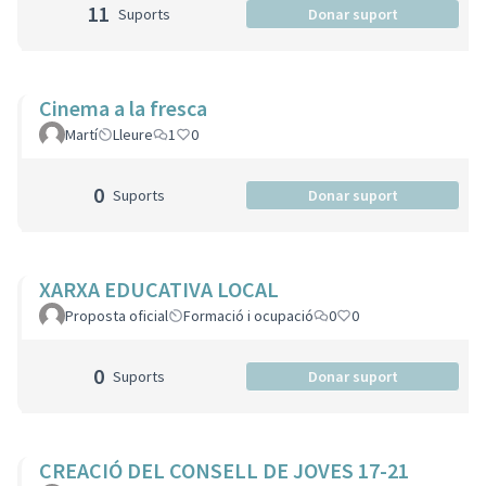
11
Suports
Donar suport
Cinema a la fresca
Martí
Lleure
1
0
0
Suports
Donar suport
XARXA EDUCATIVA LOCAL
Proposta oficial
Formació i ocupació
0
0
0
Suports
Donar suport
CREACIÓ DEL CONSELL DE JOVES 17-21