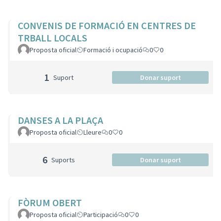
CONVENIS DE FORMACIÓ EN CENTRES DE
TRBALL LOCALS
Proposta oficial
Formació i ocupació
0
0
1
Suport
Donar suport
DANSES A LA PLAÇA
Proposta oficial
Lleure
0
0
6
Suports
Donar suport
FÒRUM OBERT
Proposta oficial
Participació
0
0