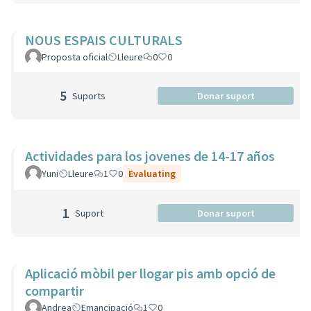
NOUS ESPAIS CULTURALS
Proposta oficial
Lleure
0
0
5
Suports
Donar suport
Actividades para los jovenes de 14-17 años
Yuni
Lleure
1
0
Evaluating
1
Suport
Donar suport
Aplicació mòbil per llogar pis amb opció de
compartir
Andrea
Emancipació
1
0