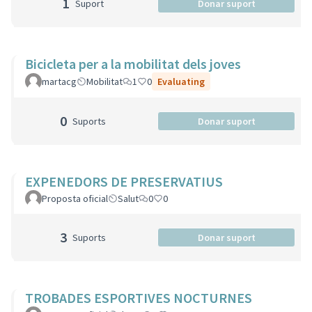
1
Suport
Donar suport
Bicicleta per a la mobilitat dels joves
martacg
Mobilitat
1
0
Evaluating
0
Suports
Donar suport
EXPENEDORS DE PRESERVATIUS
Proposta oficial
Salut
0
0
3
Suports
Donar suport
TROBADES ESPORTIVES NOCTURNES