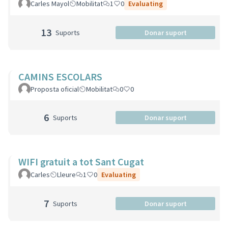
Carles Mayol
Mobilitat
1
0
Evaluating
13
Suports
Donar suport
CAMINS ESCOLARS
Proposta oficial
Mobilitat
0
0
6
Suports
Donar suport
WIFI gratuit a tot Sant Cugat
Carles
Lleure
1
0
Evaluating
7
Suports
Donar suport