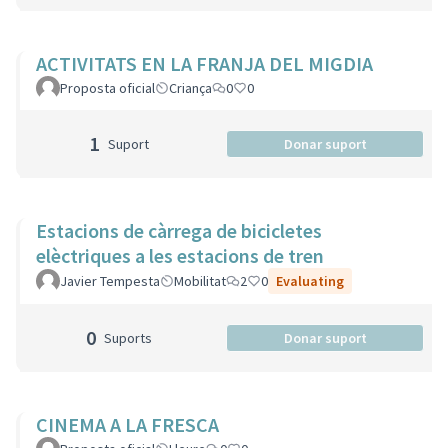
ACTIVITATS EN LA FRANJA DEL MIGDIA
Proposta oficial
Criança
0
0
1
Suport
Donar suport
Estacions de càrrega de bicicletes
elèctriques a les estacions de tren
Javier Tempesta
Mobilitat
2
0
Evaluating
0
Suports
Donar suport
CINEMA A LA FRESCA