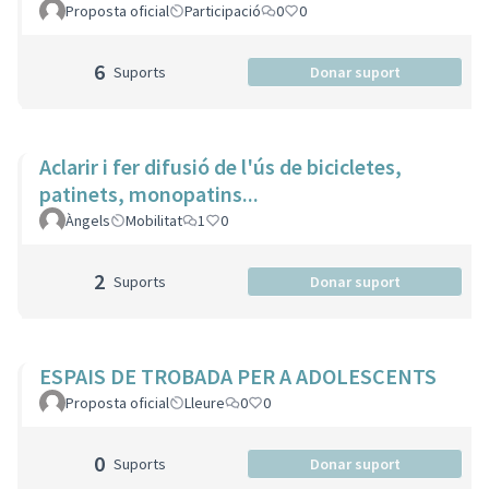
Proposta oficial
Participació
0
0
6
Suports
Donar suport
Aclarir i fer difusió de l'ús de bicicletes,
patinets, monopatins...
Àngels
Mobilitat
1
0
2
Suports
Donar suport
ESPAIS DE TROBADA PER A ADOLESCENTS
Proposta oficial
Lleure
0
0
0
Suports
Donar suport