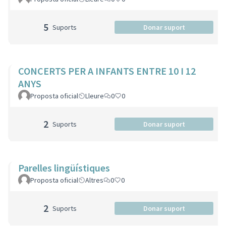
5
Suports
Donar suport
CONCERTS PER A INFANTS ENTRE 10 I 12
ANYS
Proposta oficial
Lleure
0
0
2
Suports
Donar suport
Parelles lingüístiques
Proposta oficial
Altres
0
0
2
Suports
Donar suport