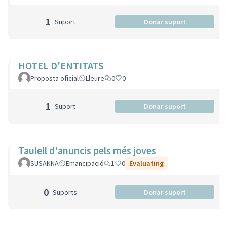
1
Suport
Donar suport
HOTEL D'ENTITATS
Proposta oficial
Lleure
0
0
1
Suport
Donar suport
Taulell d'anuncis pels més joves
SUSANNA
Emancipació
1
0
Evaluating
0
Suports
Donar suport