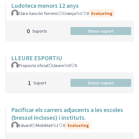
Ludoteca menors 12 anys
Clara Gascón Torrens
Criança
1
0
Evaluating
0
Suports
Donar suport
LLEURE ESPORTIU
Proposta oficial
Lleure
0
0
1
Suport
Donar suport
Pacificar els carrers adjacents a les escoles
(bressol incloses) i instituts.
Eduard
Mobilitat
1
0
Evaluating