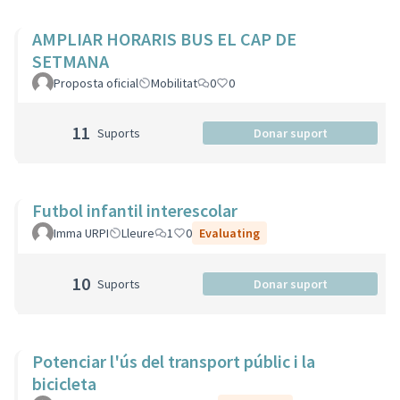
AMPLIAR HORARIS BUS EL CAP DE
SETMANA
Proposta oficial
Mobilitat
0
0
11
Suports
Donar suport
Futbol infantil interescolar
Imma URPI
Lleure
1
0
Evaluating
10
Suports
Donar suport
Potenciar l'ús del transport públic i la
bicicleta