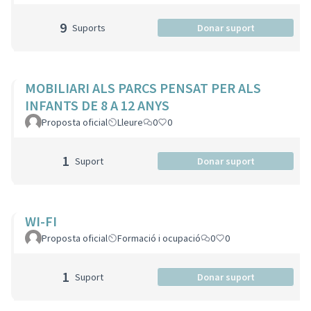
9
Suports
Donar suport
MOBILIARI ALS PARCS PENSAT PER ALS
INFANTS DE 8 A 12 ANYS
Proposta oficial
Lleure
0
0
1
Suport
Donar suport
WI-FI
Proposta oficial
Formació i ocupació
0
0
1
Suport
Donar suport