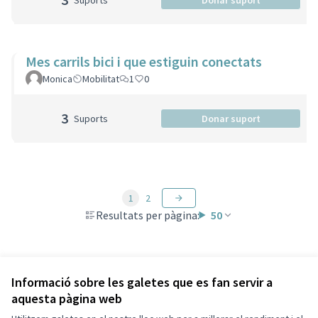
Suports
Donar suport
Mes carrils bici i que estiguin conectats
Monica
Mobilitat
1
0
3
Suports
Donar suport
1
2
Resultats per pàgina:
50
Veure totes les propostes retirades
Informació sobre les galetes que es fan servir a
aquesta pàgina web