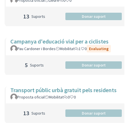
Proposta oficial
Lleure
0
0
13
Suports
Donar suport
Campanya d'educació vial per a ciclistes
Pau Cardoner i Bordes
Mobilitat
1
0
Evaluating
5
Suports
Donar suport
Transport públic urbà gratuït pels residents
Proposta oficial
Mobilitat
0
0
13
Suports
Donar suport