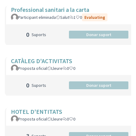
Professional sanitari a la carta
Participant eliminada
Salut
1
0
Evaluating
0
Suports
Donar suport
CATÀLEG D'ACTIVITATS
Proposta oficial
Lleure
0
0
0
Suports
Donar suport
HOTEL D'ENTITATS
Proposta oficial
Lleure
0
0
3