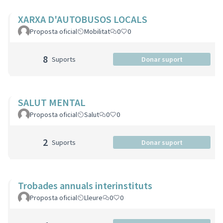
XARXA D'AUTOBUSOS LOCALS
Proposta oficial
Mobilitat
0
0
8
Suports
Donar suport
SALUT MENTAL
Proposta oficial
Salut
0
0
2
Suports
Donar suport
Trobades annuals interinstituts
Proposta oficial
Lleure
0
0